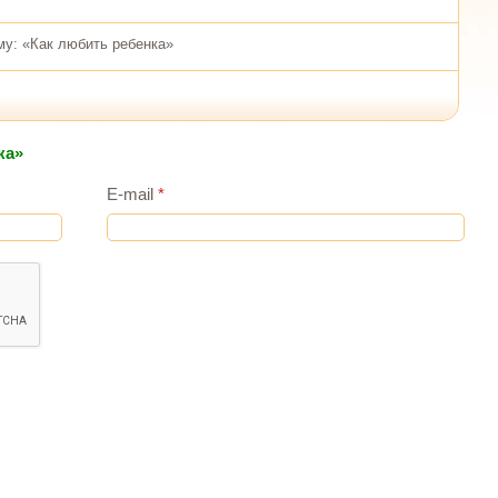
му: «Как любить ребенка»
ка»
E-mail
*