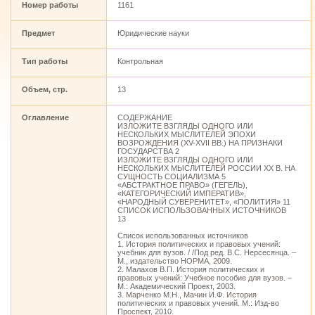
Номер работы
1161
Предмет
Юридические науки
Тип работы
Контрольная
Объем, стр.
13
Оглавление
СОДЕРЖАНИЕ
ИЗЛОЖИТЕ ВЗГЛЯДЫ ОДНОГО ИЛИ
НЕСКОЛЬКИХ МЫСЛИТЕЛЕЙ ЭПОХИ
ВОЗРОЖДЕНИЯ (XV-XVII ВВ.) НА ПРИЗНАКИ
ГОСУДАРСТВА 2
ИЗЛОЖИТЕ ВЗГЛЯДЫ ОДНОГО ИЛИ
НЕСКОЛЬКИХ МЫСЛИТЕЛЕЙ РОССИИ ХХ В. НА
СУЩНОСТЬ СОЦИАЛИЗМА 5
«АБСТРАКТНОЕ ПРАВО» (ГЕГЕЛЬ),
«КАТЕГОРИЧЕСКИЙ ИМПЕРАТИВ»,
«НАРОДНЫЙ СУВЕРЕНИТЕТ», «ПОЛИТИЯ» 11
СПИСОК ИСПОЛЬЗОВАННЫХ ИСТОЧНИКОВ
13
Список использованных источников
1. История политических и правовых учений:
учебник для вузов. / /Под ред. В.С. Нерсесянца. –
М., издательство НОРМА, 2009.
2. Малахов В.П. История политических и
правовых учений: Учебное пособие для вузов. –
М.: Академический Проект, 2003.
3. Марченко М.Н., Мачин И.Ф. История
политических и правовых учений. М.: Изд-во
Проспект, 2010.