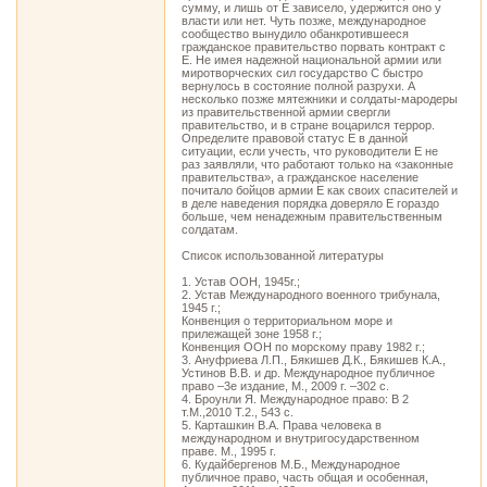
сумму, и лишь от Е зависело, удержится оно у
власти или нет. Чуть позже, международное
сообщество вынудило обанкротившееся
гражданское правительство порвать контракт с
Е. Не имея надежной национальной армии или
миротворческих сил государство С быстро
вернулось в состояние полной разрухи. А
несколько позже мятежники и солдаты-мародеры
из правительственной армии свергли
правительство, и в стране воцарился террор.
Определите правовой статус Е в данной
ситуации, если учесть, что руководители Е не
раз заявляли, что работают только на «законные
правительства», а гражданское население
почитало бойцов армии Е как своих спасителей и
в деле наведения порядка доверяло Е гораздо
больше, чем ненадежным правительственным
солдатам.
Список использованной литературы
1. Устав ООН, 1945г.;
2. Устав Международного военного трибунала,
1945 г.;
Конвенция о территориальном море и
прилежащей зоне 1958 г.;
Конвенция ООН по морскому праву 1982 г.;
3. Ануфриева Л.П., Бякишев Д.К., Бякишев К.А.,
Устинов В.В. и др. Международное публичное
право –3е издание, М., 2009 г. –302 с.
4. Броунли Я. Международное право: В 2
т.М.,2010 Т.2., 543 с.
5. Карташкин В.А. Права человека в
международном и внутригосударственном
праве. М., 1995 г.
6. Кудайбергенов М.Б., Международное
публичное право, часть общая и особенная,