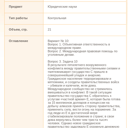
Предмет
Юридические науки
Тип работы
Контрольная
Объем, стр.
21
Оглавление
Вариант № 10:
Вопрос 1. Объективная ответственность в
международном праве.
Вопрос 2. Международная правовая помощь по
уголовным делам.
Вопрос 3. Задача 10
В результате пятилетнего вооруженного
конфликта между правительственными силами и
«мятежниками» государство С пришло в
совершеннейший упадок и анархию.
Гражданское население терроризировали и
мятежники, и солдаты правительственных войск
– убивали и калечили, жгли дома.
Международное сообщество не стремилось
вмешиваться в конфликт. В такой ситуации
правительство государства С обратилось к
услугам «частной армии» Е, которая была готова
за 15 миллионов долларов и концессии на
добычу алмазов принять сторону правительства,
применить силу, вести огонь на поражение. За
год люди из Е в достаточной мере
стабилизировали положение в стране; в свои
дома вернулись более чем триста тысяч
человек. Однако новое гражданское
правительство задолжало Е огромную денежную