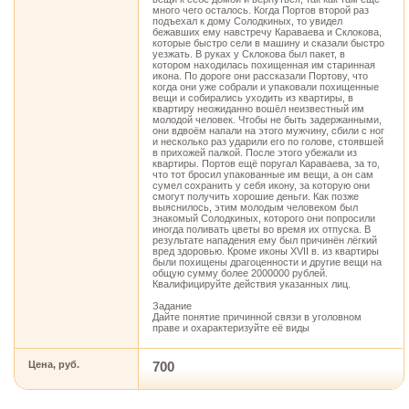
много чего осталось. Когда Портов второй раз
подъехал к дому Солодкиных, то увидел
бежавших ему навстречу Караваева и Склокова,
которые быстро сели в машину и сказали быстро
уезжать. В руках у Склокова был пакет, в
котором находилась похищенная им старинная
икона. По дороге они рассказали Портову, что
когда они уже собрали и упаковали похищенные
вещи и собирались уходить из квартиры, в
квартиру неожиданно вошёл неизвестный им
молодой человек. Чтобы не быть задержанными,
они вдвоём напали на этого мужчину, сбили с ног
и несколько раз ударили его по голове, стоявшей
в прихожей палкой. После этого убежали из
квартиры. Портов ещё поругал Караваева, за то,
что тот бросил упакованные им вещи, а он сам
сумел сохранить у себя икону, за которую они
смогут получить хорошие деньги. Как позже
выяснилось, этим молодым человеком был
знакомый Солодкиных, которого они попросили
иногда поливать цветы во время их отпуска. В
результате нападения ему был причинён лёгкий
вред здоровью. Кроме иконы XVII в. из квартиры
были похищены драгоценности и другие вещи на
общую сумму более 2000000 рублей.
Квалифицируйте действия указанных лиц.
Задание
Дайте понятие причинной связи в уголовном
праве и охарактеризуйте её виды
Цена, руб.
700