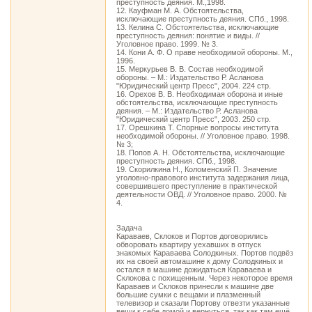
преступность деяния. М.,1998.
12. Кауфман М. А. Обстоятельства,
исключающие преступность деяния. СПб., 1998.
13. Келина С. Обстоятельства, исключающие
преступность деяния: понятие и виды. //
Уголовное право. 1999. № 3.
14. Кони А. Ф. О праве необходимой обороны. М.,
1996.
15. Меркурьев В. В. Состав необходимой
обороны. – М.: Издательство Р. Асланова
"Юридический центр Пресс", 2004. 224 стр.
16. Орехов В. В. Необходимая оборона и иные
обстоятельства, исключающие преступность
деяния. – М.: Издательство Р. Асланова
"Юридический центр Пресс", 2003. 250 стр.
17. Орешкина Т. Спорные вопросы института
необходимой обороны. // Уголовное право. 1998.
№ 3;
18. Попов А. Н. Обстоятельства, исключающие
преступность деяния. СПб., 1998.
19. Скорилкина Н., Коломенский П. Значение
уголовно-правового института задержания лица,
совершившего преступление в практической
деятельности ОВД. // Уголовное право. 2000. №
4.
Задача
Караваев, Склоков и Портов договорились
обворовать квартиру уехавших в отпуск
знакомых Караваева Солодкиных. Портов подвёз
их на своей автомашине к дому Солодкиных и
остался в машине дожидаться Караваева и
Склокова с похищенным. Через некоторое время
Караваев и Склоков принесли к машине две
большие сумки с вещами и плазменный
телевизор и сказали Портову отвезти указанные
вещи к себе домой и вернуться, так как там ещё