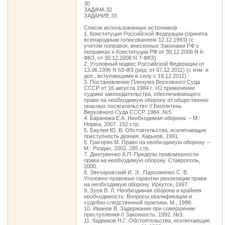
30
ЗАДАЧА 32
ЗАДАНИЕ 33
Список использованных источников
1. Конституция Российской Федерации (принята
всенародным голосованием 12.12.1993) (с
учетом поправок, внесенных Законами РФ о
поправках к Конституции РФ от 30.12.2008 N 6-
ФКЗ, от 30.12.2008 N 7-ФКЗ)
2. Уголовный кодекс Российской Федерации от
13.06.1996 N 63-ФЗ (ред. от 07.12.2011) (с изм. и
доп., вступающими в силу с 19.12.2011)
3. Постановление Пленума Верховного Суда
СССР от 16 августа 1984 г. «О применении
судами законодательства, обеспечивающего
право на необходимую оборону от общественно
опасных посягательств» // Бюллетень
Верховного Суда СССР. 1984. №5.
4. Баранова Е.А. Необходимая оборона. – М.:
Норма, 2007. 152 стр.
5. Баулин Ю. В. Обстоятельства, исключающие
преступность деяния. Харьков, 1991.
6. Григорян М. Право на необходимую оборону. –
М.: Раздан, 2002. 285 стр.
7. Дмитриенко А.П. Пределы правомерности
права на необходимую оборону. Ставрополь,
2000.
8. Звечаровский И. Э., Пархоменко С. В.
Уголовно-правовые гарантии реализации права
на необходимую оборону. Иркутск, 1997.
9. Зуев В. Л. Необходимая оборона и крайняя
необходимость: Вопросы квалификации и
судебно-следственной практики. М., 1996.
10. Иванов В. Задержание при совершении
преступления // Законность. 1992. №3.
11. Кадников Н.Г. Обстоятельства, исключающие