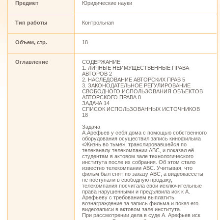
Предмет
Юридические науки
Тип работы
Контрольная
Объем, стр.
18
Оглавление
СОДЕРЖАНИЕ
1. ЛИЧНЫЕ НЕИМУЩЕСТВЕННЫЕ ПРАВА
АВТОРОВ 2
2. НАСЛЕДОВАНИЕ АВТОРСКИХ ПРАВ 5
3. ЗАКОНОДАТЕЛЬНОЕ РЕГУЛИРОВАНИЕ
СВОБОДНОГО ИСПОЛЬЗОВАНИЯ ОБЪЕКТОВ
АВТОРСКОГО ПРАВА 8
ЗАДАЧА 14
СПИСОК ИСПОЛЬЗОВАННЫХ ИСТОЧНИКОВ
18
Задача
А.Арефьев у себя дома с помощью собственного
оборудования осуществил запись кинофильма
«Жизнь во тьме», транслировавшейся по
телеканалу телекомпании АВС, и показал её
студентам в актовом зале технологического
института после их собрания. Об этом стало
известно телекомпании АВС. Учитывая, что
фильм был снят по заказу АВС, а видеокассеты
не поступали в свободную продажу,
телекомпания посчитала свои исключительные
права нарушенными и предъявила иск к А.
Арефьеву с требованием выплатить
вознаграждение за запись фильма и показ его
видеозаписи в актовом зале института.
При рассмотрении дела в суде А. Арефьев иск