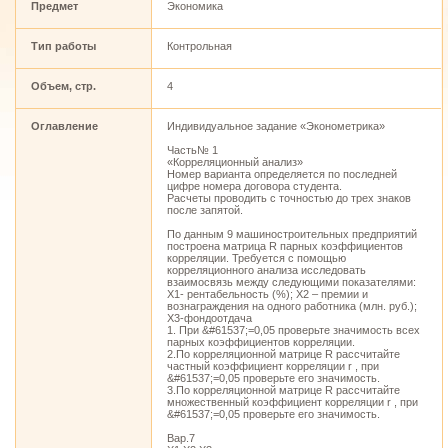
Предмет
Экономика
Тип работы
Контрольная
Объем, стр.
4
Оглавление
Индивидуальное задание «Эконометрика»
Часть№ 1
«Корреляционный анализ»
Номер варианта определяется по последней
цифре номера договора студента.
Расчеты проводить с точностью до трех знаков
после запятой.
По данным 9 машиностроительных предприятий
построена матрица R парных коэффициентов
корреляции. Требуется с помощью
корреляционного анализа исследовать
взаимосвязь между следующими показателями:
X1- рентабельность (%); X2 – премии и
вознаграждения на одного работника (млн. руб.);
X3-фондоотдача
1. При &#61537;=0,05 проверьте значимость всех
парных коэффициентов корреляции.
2.По корреляционной матрице R рассчитайте
частный коэффициент корреляции r , при
&#61537;=0,05 проверьте его значимость.
3.По корреляционной матрице R рассчитайте
множественный коэффициент корреляции r , при
&#61537;=0,05 проверьте его значимость.
Вар.7