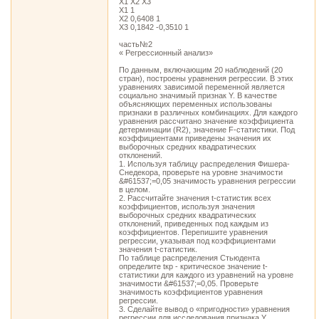
X1 X2 X3
X1 1
X2 0,6408 1
X3 0,1842 -0,3510 1
часть№2
« Регрессионный анализ»
По данным, включающим 20 наблюдений (20
стран), построены уравнения регрессии. В этих
уравнениях зависимой переменной является
социально значимый признак Y. В качестве
объясняющих переменных использованы
признаки в различных комбинациях. Для каждого
уравнения рассчитано значение коэффициента
детерминации (R2), значение F-статистики. Под
коэффициентами приведены значения их
выборочных средних квадратических
отклонений.
1. Используя таблицу распределения Фишера-
Снедекора, проверьте на уровне значимости
&#61537;=0,05 значимость уравнения регрессии
в целом.
2. Рассчитайте значения t-статистик всех
коэффициентов, используя значения
выборочных средних квадратических
отклонений, приведенных под каждым из
коэффициентов. Перепишите уравнения
регрессии, указывая под коэффициентами
значения t-статистик.
По таблице распределения Стьюдента
определите tкр - критическое значение t-
статистики для каждого из уравнений на уровне
значимости &#61537;=0,05. Проверьте
значимость коэффициентов уравнения
регрессии.
3. Сделайте вывод о «пригодности» уравнения
регрессии для исследования признака Y.