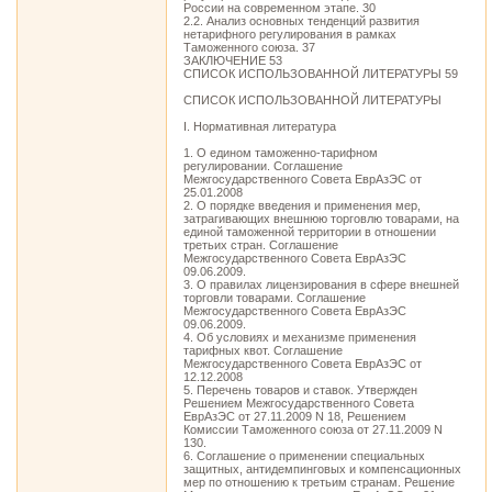
России на современном этапе. 30
2.2. Анализ основных тенденций развития
нетарифного регулирования в рамках
Таможенного союза. 37
ЗАКЛЮЧЕНИЕ 53
СПИСОК ИСПОЛЬЗОВАННОЙ ЛИТЕРАТУРЫ 59
СПИСОК ИСПОЛЬЗОВАННОЙ ЛИТЕРАТУРЫ
I. Нормативная литература
1. О едином таможенно-тарифном
регулировании. Соглашение
Межгосударственного Совета ЕврАзЭС от
25.01.2008
2. О порядке введения и применения мер,
затрагивающих внешнюю торговлю товарами, на
единой таможенной территории в отношении
третьих стран. Соглашение
Межгосударственного Совета ЕврАзЭС
09.06.2009.
3. О правилах лицензирования в сфере внешней
торговли товарами. Соглашение
Межгосударственного Совета ЕврАзЭС
09.06.2009.
4. Об условиях и механизме применения
тарифных квот. Соглашение
Межгосударственного Совета ЕврАзЭС от
12.12.2008
5. Перечень товаров и ставок. Утвержден
Решением Межгосударственного Совета
ЕврАзЭС от 27.11.2009 N 18, Решением
Комиссии Таможенного союза от 27.11.2009 N
130.
6. Соглашение о применении специальных
защитных, антидемпинговых и компенсационных
мер по отношению к третьим странам. Решение