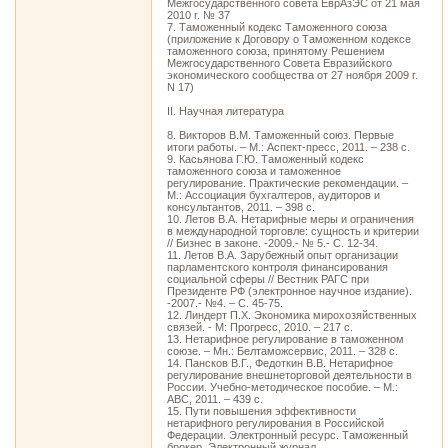
Межгосударственного совета ЕврАзЭС от 21 мая
2010 г. № 37
7. Таможенный кодекс Таможенного союза
(приложение к Договору о Таможенном кодексе
таможенного союза, принятому Решением
Межгосударственного Совета Евразийского
экономического сообщества от 27 ноября 2009 г.
N 17)
II. Научная литература
8. Викторов В.М. Таможенный союз. Первые
итоги работы. – М.: Аспект-пресс, 2011. – 238 с.
9. Касьянова Г.Ю. Таможенный кодекс
таможенного союза и таможенное
регулирование. Практические рекомендации. –
М.: Ассоциация бухгалтеров, аудиторов и
консультантов, 2011. – 398 с.
10. Летов В.А. Нетарифные меры и ограничения
в международной торговле: сущность и критерии
// Бизнес в законе. -2009.- № 5.- С. 12-34.
11. Летов В.А. Зарубежный опыт организации
парламентского контроля финансирования
социальной сферы // Вестник РАГС при
Президенте РФ (электронное научное издание).
-2007.- №4. – С. 45-75.
12. Линдерт П.Х. Экономика мирохозяйственных
связей. - М: Прогресс, 2010. – 217 с.
13. Нетарифное регулирование в таможенном
союзе. – Мн.: Белтаможсервис, 2011. – 328 с.
14. Пансков В.Г., Федоткин В.В. Нетарифное
регулирование внешнеторговой деятельности в
России. Учебно-методическое пособие. – М.:
АВС, 2011. – 439 с.
15. Пути повышения эффективности
нетарифного регулирования в Российской
Федерации. Электронный ресурс. Таможенный
брокер. Электронный журнал.