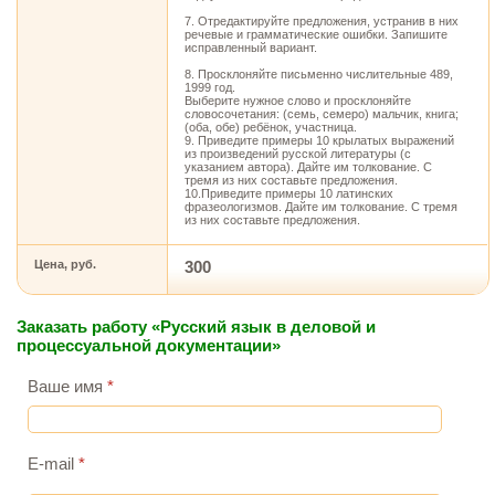
7. Отредактируйте предложения, устранив в них
речевые и грамматические ошибки. Запишите
исправленный вариант.
8. Просклоняйте письменно числительные 489,
1999 год.
Выберите нужное слово и просклоняйте
словосочетания: (семь, семеро) мальчик, книга;
(оба, обе) ребёнок, участница.
9. Приведите примеры 10 крылатых выражений
из произведений русской литературы (с
указанием автора). Дайте им толкование. С
тремя из них составьте предложения.
10.Приведите примеры 10 латинских
фразеологизмов. Дайте им толкование. С тремя
из них составьте предложения.
Цена, руб.
300
Заказать работу «Русский язык в деловой и
процессуальной документации»
Ваше имя
*
E-mail
*