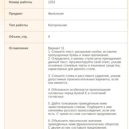
Номер работы
1253
Предмет
Филология
Тип работы
Контрольная
Объем, стр.
9
Оглавление
Вариант 11
1. Спишите текст, раскрывая скобки, вставляя
пропущенные буквы и знаки препинания.
2. Определите, к какому стилю речи принадлежит
данный текст. Аргументируйте свой ответ, указав
основные стилевые черты и языковые средства,
характерные для данного стиля.
3. Спишите слова и расставьте ударение, указав
допустимые произносительные варианты, если
они имеются.
4. Обозначьте особенности произношения
согласных перед буквой Е и сочетаний
согласных.
5. Дайте толкование приведённым ниже
заимствованным словам. Подберите к ним
синонимы русского происхождения, если они
есть. С тремя из слов составьте предложения.
6. Объясните лексическое значение
приведённых ниже фразеологических оборотов.
С двумя из них составьте предложения.