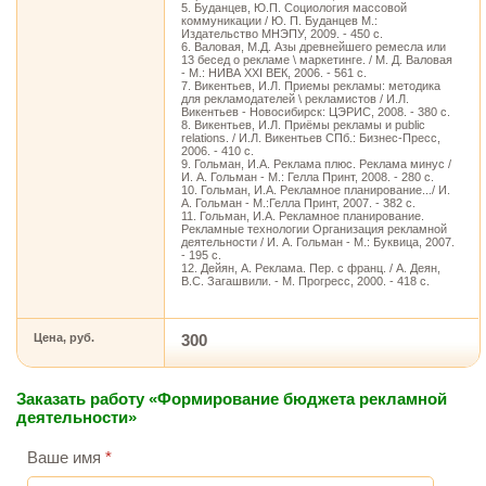
5. Буданцев, Ю.П. Социология массовой
коммуникации / Ю. П. Буданцев М.:
Издательство МНЭПУ, 2009. - 450 с.
6. Валовая, М.Д. Азы древнейшего ремесла или
13 бесед о рекламе \ маркетинге. / М. Д. Валовая
- М.: НИВА XXI ВЕК, 2006. - 561 с.
7. Викентьев, И.Л. Приемы рекламы: методика
для рекламодателей \ рекламистов / И.Л.
Викентьев - Новосибирск: ЦЭРИС, 2008. - 380 с.
8. Викентьев, И.Л. Приёмы рекламы и public
relations. / И.Л. Викентьев СПб.: Бизнес-Пресс,
2006. - 410 с.
9. Гольман, И.А. Реклама плюс. Реклама минус /
И. А. Гольман - М.: Гелла Принт, 2008. - 280 с.
10. Гольман, И.А. Рекламное планирование.../ И.
А. Гольман - М.:Гелла Принт, 2007. - 382 с.
11. Гольман, И.А. Рекламное планирование.
Рекламные технологии Организация рекламной
деятельности / И. А. Гольман - М.: Буквица, 2007.
- 195 с.
12. Дейян, А. Реклама. Пер. с франц. / А. Деян,
B.C. Загашвили. - М. Прогресс, 2000. - 418 с.
Цена, руб.
300
Заказать работу «Формирование бюджета рекламной
деятельности»
Ваше имя
*