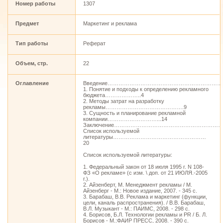
Номер работы
1307
Предмет
Маркетинг и реклама
Тип работы
Реферат
Объем, стр.
22
Оглавление
Введение………………………………………………………
1. Понятие и подходы к определению рекламного
бюджета………………..4
2. Методы затрат на разработку
рекламы…………………………………….9
3. Сущность и планирование рекламной
компании………………………...14
Заключение………………………………………………………
Список используемой
литературы……………………………………………
20
Список используемой литературы:
1. Федеральный закон от 18 июля 1995 г. N 108-
ФЗ «О рекламе» (с изм. \ доп. от 21 ИЮЛЯ.-2005
г.).
2. Айзенберт, М. Менеджмент рекламы / М.
Айзенберг - М.: Новое издание, 2007. - 345 с.
3. Барабаш, В.В. Реклама и маркетинг (функции,
цели, каналь распространения). / В.В. Барабаш,
В.Л. Музыкант - М.: ПАИМС, 2008. - 298 с.
4. Борисов, Б.Л. Технологии рекламы и PR / Б. Л.
Борисов - М.:ФАИР ПРЕСС, 2008. - 390 с.