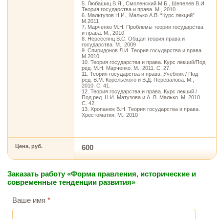
5. Любашиц В.Я., Смоленский М.Б., Шепелев В.И.
Теория государства и права. М., 2010
6. Мальтузов Н.И., Малько А.В. “Курс лекций”
М.2011
7. Марченко М.Н. Проблемы теории государства
и права. М., 2010
8. Нерсесянц В.С. Общая теория права и
государства. М., 2009
9. Спиридонов Л.И. Теория государства и права.
М.2010
10. Теория государства и права. Курс лекций/Под
ред. М.Н. Марченко. М., 2011. С. 27.
11. Теория государства и права. Учебник / Под
ред. В.М. Корельского и В.Д. Перевалова. М.,
2010. С. 41.
12. Теория государства и права. Курс лекций /
Под ред. Н.И. Матузова и А. В. Малько. М, 2010.
С. 42.
13. Хропанюк В.Н. Теория государства и права.
Хрестоматия. М., 2010
Цена, руб.
600
Заказать работу «Форма правления, исторические и
современные тенденции развития»
Ваше имя
*