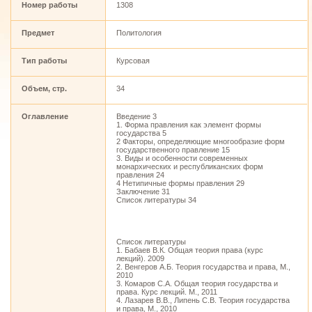
Номер работы
1308
Предмет
Политология
Тип работы
Курсовая
Объем, стр.
34
Оглавление
Введение 3
1. Форма правления как элемент формы
государства 5
2 Факторы, определяющие многообразие форм
государственного правление 15
3. Виды и особенности современных
монархических и республиканских форм
правления 24
4 Нетипичные формы правления 29
Заключение 31
Список литературы 34
Список литературы
1. Бабаев В.К. Общая теория права (курс
лекций). 2009
2. Венгеров А.Б. Теория государства и права, М.,
2010
3. Комаров С.А. Общая теория государства и
права. Курс лекций. М., 2011
4. Лазарев В.В., Липень С.В. Теория государства
и права, М., 2010