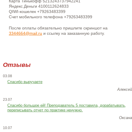
Карта Тинькофф 5213243737942241
Яндекс.Деньги 4100112624833
QIWI-кошелек +79263483399
Счет мобильного телефона +79263483399
После оплаты обязательно пришлите скриншот на
3344664@mail.ru
и ссылку на заказанную работу.
Отзывы
03.08
Спасибо выручаете
Алексей
23.07
Cпасибо большое ей! Преподаватель 5 поставила, дорабатывать,
переписывать отчет по практике ненужно.
Оксана
10.07