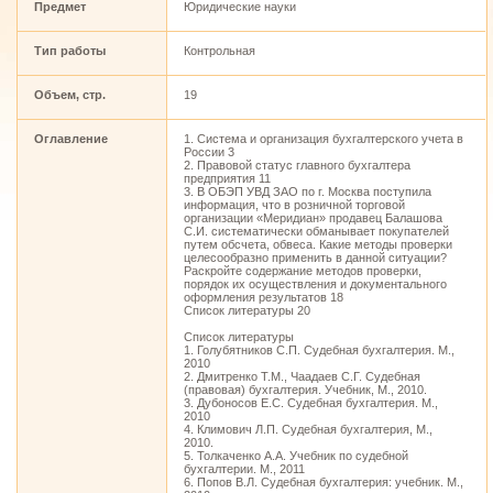
Предмет
Юридические науки
Тип работы
Контрольная
Объем, стр.
19
Оглавление
1. Система и организация бухгалтерского учета в
России 3
2. Правовой статус главного бухгалтера
предприятия 11
3. В ОБЭП УВД ЗАО по г. Москва поступила
информация, что в розничной торговой
организации «Меридиан» продавец Балашова
С.И. систематически обманывает покупателей
путем обсчета, обвеса. Какие методы проверки
целесообразно применить в данной ситуации?
Раскройте содержание методов проверки,
порядок их осуществления и документального
оформления результатов 18
Список литературы 20
Список литературы
1. Голубятников С.П. Судебная бухгалтерия. М.,
2010
2. Дмитренко Т.М., Чаадаев С.Г. Судебная
(правовая) бухгалтерия. Учебник, М., 2010.
3. Дубоносов Е.С. Судебная бухгалтерия. М.,
2010
4. Климович Л.П. Судебная бухгалтерия, М.,
2010.
5. Толкаченко А.А. Учебник по судебной
бухгалтерии. М., 2011
6. Попов В.Л. Судебная бухгалтерия: учебник. М.,