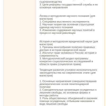
судопроизводства
3. Цели реформы государственной службы и ее
основные направления
Логика и методология научного познания (для
магистров)
1. Специфика мысленного эксперимента
2. Научная теория как основная структурная
единица научного познания
3. Изменение содержания научных понятий в
процессе научной революции
История и методология юридической науки (для
магистров)
1. Причины многообразия политико-правовых
доктрин в истории юридической науки
2. Институт прав человека в России: история и
современность
3. Методологический раздел программы
конкретно-социологических исследований в
области права (социология права)
Тенденция развития уголовно-исполнительного
законодательства на современном этапе (для
магистров)
1. Основные направления совершенствования
демократических основ пенитенциарной
политики
2. Самодеятельные организации осужденных к
лишению свободы, их основные формы и
методы работы
3. Роль общественных объединений в оказании
помощи осужденным, отбывшим наказание в
виде лишения свободы