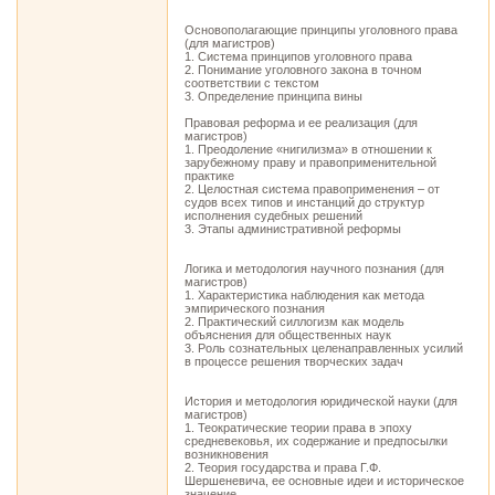
Основополагающие принципы уголовного права
(для магистров)
1. Система принципов уголовного права
2. Понимание уголовного закона в точном
соответствии с текстом
3. Определение принципа вины
Правовая реформа и ее реализация (для
магистров)
1. Преодоление «нигилизма» в отношении к
зарубежному праву и правоприменительной
практике
2. Целостная система правоприменения – от
судов всех типов и инстанций до структур
исполнения судебных решений
3. Этапы административной реформы
Логика и методология научного познания (для
магистров)
1. Характеристика наблюдения как метода
эмпирического познания
2. Практический силлогизм как модель
объяснения для общественных наук
3. Роль сознательных целенаправленных усилий
в процессе решения творческих задач
История и методология юридической науки (для
магистров)
1. Теократические теории права в эпоху
средневековья, их содержание и предпосылки
возникновения
2. Теория государства и права Г.Ф.
Шершеневича, ее основные идеи и историческое
значение