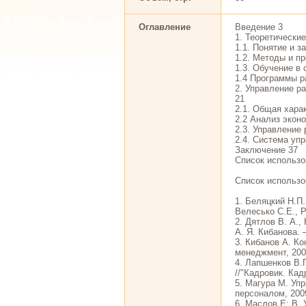
Оглавление
Введение 3
1. Теоретически
1.1. Понятие и з
1.2. Методы и п
1.3. Обучение в
1.4 Программы р
2. Управление 
21
2.1. Общая хара
2.2 Анализ экон
2.3. Управлени
2.4. Система уп
Заключение 37
Список использо
Список использо
1. Беляцкий Н.П.
Велесько С.Е., Р
2. Дятлов В. А.,
А. Я. Кибанова. 
3. Кибанов А. К
менеджмент, 2008
4. Лапшенков В.
//"Кадровик. Кад
5. Магура М. Уп
персоналом, 2009
6. Маслов Е: В.