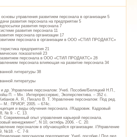
е основы управления развитием персонала в организации 5
адачи развития персонала на предприятии 5
редпосылки развития персонала 7
 системе развития персонала 11
азвития персонала организации 17
развитием персонала в организации в ООО «СТИЛ ПРОДАКТС»
ктеристика предприятия 21
омических показателей 23
е развитием персонала в ООО «СТИЛ ПРОДАКТС» 28
равлением персонала влияющая на развитие персонала 34
ванной литературы 38
ванной литературы
 и др. Управление персоналом: Учеб. Пособие/Беляцкий Н.П.,
ойш П. – Мн.: Интерпрессервис, Экоперспектива. – 352 с.
 Кибанов А. Я., Пихало В. Т. Управление персоналом: Под ред.
— М.: ПРИОР, 2005. – 674с.
онцепция и виды обучения персонала. //Кадровик. Кадровый
, № 9. - С. 13.
П. Современный опыт управления карьерой персонала.
ровый менеджмент", N 10, октябрь 2006. - С. 20.
равление персоналом в обучающейся организации. //Управление
, №18. - С. 7-9.
 Управление персоналом предприятия: Учеб. пособие / Под ред.