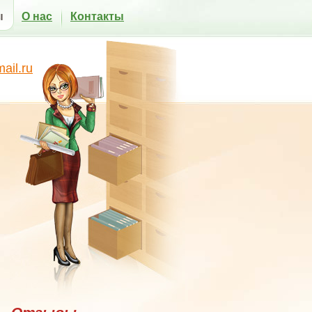
ы
О нас
Контакты
il.ru