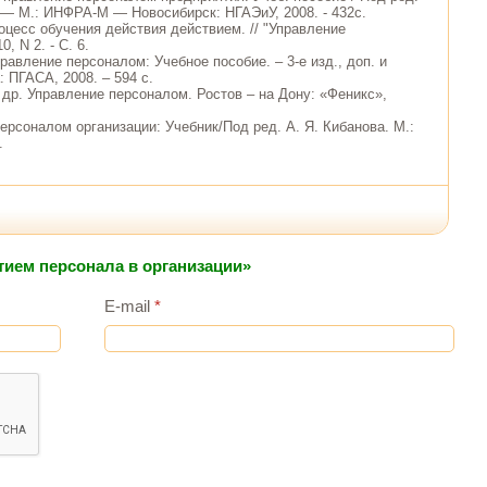
 — М.: ИНФРА-М — Новосибирск: НГАЭиУ, 2008. - 432с.
оцесс обучения действия действием. // "Управление
, N 2. - С. 6.
правление персоналом: Учебное пособие. – 3-е изд., доп. и
: ПГАСА, 2008. – 594 с.
 др. Управление персоналом. Ростов – на Дону: «Феникс»,
ерсоналом организации: Учебник/Под ред. А. Я. Кибанова. М.:
.
тием персонала в организации»
E-mail
*