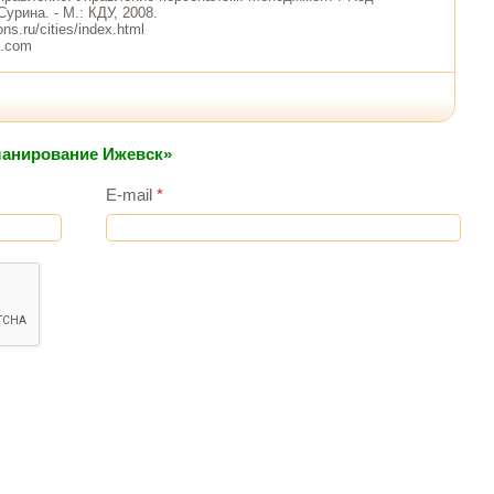
Сурина. - М.: КДУ, 2008.
ons.ru/cities/index.html
s.com
планирование Ижевск»
E-mail
*