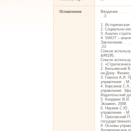
Оглавление
Введение . . . . . . . .
. .3
1. Историческая справк
2. Социально-эко
3. Анализ страте
4. SWOT – анализ . . . 
Заключение . . . . . . .
.23
Список используемой 
&#8195;
Список использу
1. «Стратегическ
2. Вильямский В
на-Дону: Феникс,
3. Гомола А.И. 
управления. - М.
4. Кирсанов С.А
управление. Эфф
Издательский до
5. Кнорринг В.И.
Экзамен, 2008.
6. Наумов С.Ю.,
управления. - М.
7. Ореховский П
государственного
8. Основы управ
Антикризисное у