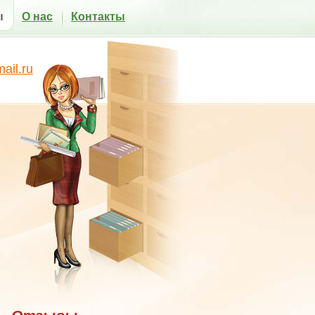
ы
О нас
Контакты
il.ru