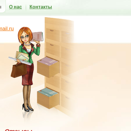
ы
О нас
Контакты
il.ru