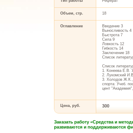
Тип работы
Реферат
Объем, стр.
18
Оглавление
Введение 3
Выносливость 4
Быстрота 7
Сила 9
Ловкость 12
Гибкость 14
Заключение 18
Список литерату
Список литерат
1. Конеева Е.В. 
2. Лукомский И.В
3. Холодов Ж.К.
спорта: Учеб. по
цент "Академия", 
Цена, руб.
300
Заказать работу «Средства и мет
развиваются и поддерживаются фи