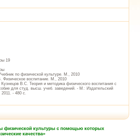
ры 19
уры
Учебник по физической культуре. М., 2010
. Физическое воспитание. М., 2010
, Кузнецов В.С. Теория и методика физического воспитания с
собие для студ. высш. учеб. заведений. - М.: Издательский
2011. - 480 с.
оды физической культуры с помощью которых
зические качества»