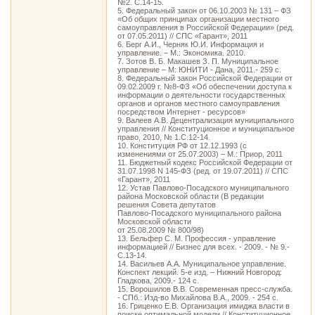
№2. С.14-15.
5. Федеральный закон от 06.10.2003 № 131 – ФЗ
«Об общих принципах организации местного
самоуправления в Российской Федерации» (ред.
от 07.05.2011) // СПС «Гарант», 2011
6. Берг А.И., Черняк Ю.И. Информация и
управление. – М.: Экономика. 2010.
7. Зотов В. Б. Макашев З. П. Муниципальное
управление – М: ЮНИТИ - Дана, 2011.- 259 с.
8. Федеральный закон Российской Федерации от
09.02.2009 г. №8-ФЗ «Об обеспечении доступа к
информации о деятельности государственных
органов и органов местного самоуправления
посредством Интернет - ресурсов»
9. Валеев А.В. Децентрализация муниципального
управления // Конституционное и муниципальное
право, 2010, № 1.С.12-14.
10. Конституция РФ от 12.12.1993 (с
изменениями от 25.07.2003) – М.: Приор, 2011
11. Бюджетный кодекс Российской Федерации от
31.07.1998 N 145-ФЗ (ред. от 19.07.2011) // СПС
«Гарант», 2011
12. Устав Павлово-Посадского муниципального
района Московской области (В редакции
решения Совета депутатов
Павлово-Посадского муниципального района
Московской области
от 25.08.2009 № 800/98)
13. Бельфер С. М. Профессия - управление
информацией // Бизнес для всех. - 2009. - № 9.-
С.13-14.
14. Васильев А.А. Муниципальное управление.
Конспект лекций. 5-е изд. – Нижний Новгород:
Гладкова, 2009.- 124 с.
15. Ворошилов В.В. Современная пресс-служба.
- СПб.: Изд-во Михайлова В.А., 2009. - 254 с.
16. Гриценко Е.В. Организация имиджа власти в
поиске оптимальной модели // Конституционное