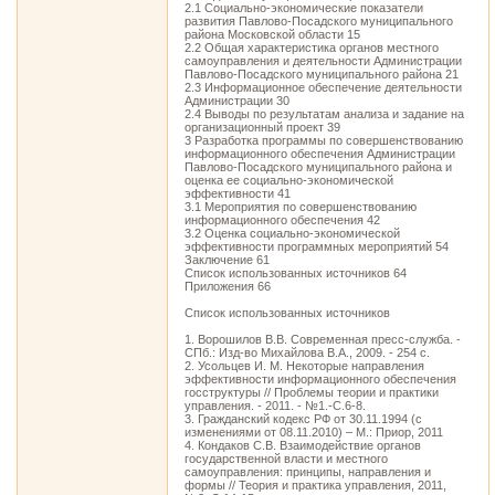
2.1 Социально-экономические показатели
развития Павлово-Посадского муниципального
района Московской области 15
2.2 Общая характеристика органов местного
самоуправления и деятельности Администрации
Павлово-Посадского муниципального района 21
2.3 Информационное обеспечение деятельности
Администрации 30
2.4 Выводы по результатам анализа и задание на
организационный проект 39
3 Разработка программы по совершенствованию
информационного обеспечения Администрации
Павлово-Посадского муниципального района и
оценка ее социально-экономической
эффективности 41
3.1 Мероприятия по совершенствованию
информационного обеспечения 42
3.2 Оценка социально-экономической
эффективности программных мероприятий 54
Заключение 61
Список использованных источников 64
Приложения 66
Список использованных источников
1. Ворошилов В.В. Современная пресс-служба. -
СПб.: Изд-во Михайлова В.А., 2009. - 254 с.
2. Усольцев И. М. Некоторые направления
эффективности информационного обеспечения
госструктуры // Проблемы теории и практики
управления. - 2011. - №1.-С.6-8.
3. Гражданский кодекс РФ от 30.11.1994 (с
изменениями от 08.11.2010) – М.: Приор, 2011
4. Кондаков С.В. Взаимодействие органов
государственной власти и местного
самоуправления: принципы, направления и
формы // Теория и практика управления, 2011,