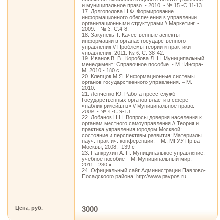
и муниципальное право. - 2010. - № 15.-С.11-13.
17. Долгополова Н.Ф. Формирование
информационного обеспечения в управлении
организационными структурами // Маркетинг. -
2009. - № 3.-С.4-8.
18. Закупень Т. Качественные аспекты
информации в органах государственного
управления.// Проблемы теории и практики
управления, 2011, № 6, С. 38-42.
19. Иванов В. В., Коробова Л. Н. Муниципальный
менеджмент: Справочное пособие. - М.: Инфра-
М, 2010.- 180 с.
20. Клепцов М.Я. Информационные системы
органов государственного управления. – М.,
2010.
21. Ленченко Ю. Работа пресс-служб
Государственных органов власти в сфере
«паблик рилейшнз» // Муниципальное право. -
2009. - № 4.-С.9-13.
22. Лобанов Н.Н. Вопросы доверия населения к
органам местного самоуправления // Теория и
практика управления городом Москвой:
состояние и перспективы развития: Материалы
науч.-практич. конференции. – М.: МГУУ Пр-ва
Москвы, 2008.- 139 с
23. Панкрухин А. П. Муниципальное управление:
учебное пособие – М: Муниципальный мир,
2011.- 230 с.
24. Официальный сайт Администрации Павлово-
Посадскоого района: http://www.pavpos.ru
Цена, руб.
3000