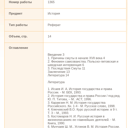
Номер работы
1365
Предмет
История
Тип работы
Реферат
Объем, стр.
14
Оглавление
Введение 3
1. Причины смуты в начале XVII века 4
2. Феномен самозванства. Польско-литовская и
шведская интервенция 6
3. Последствия Смуты 11
Заключение 13
Литература 14
Литература
1. Исаев И. А. История государства и права
России. - М. БЕК, 1993.
2. История государства и права России / под ред.
Ю. П. Титова, – М.: АСТ, 1996.
3. Карамзин Н. М. История государства
Российского. Кн. 1-4 - М. Русское слово, 1998.
4. Ключевский В.О. Курс русской истории. в 9 т.
Т. 3 – М., 1993.
5. Костомаров Н. И. Русская история в
жизнеописаниях ее главнейших деятелей. - М.
Книга, 1990.
6. Мунчаев Ш. М., Устинов В. М. История России.