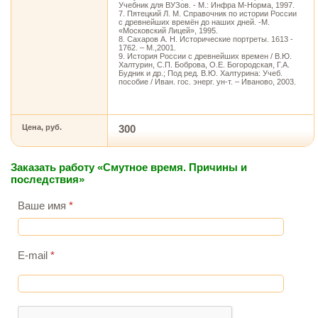
Учебник для ВУЗов. - М.: Инфра М-Норма, 1997.
7. Пятецкий Л. М. Справочник по истории России
с древнейших времён до наших дней. -М.
«Московский Лицей», 1995.
8. Сахаров А. Н. Исторические портреты. 1613 -
1762. – М.,2001.
9. История России с древнейших времен / В.Ю.
Халтурин, С.П. Боброва, О.Е. Богородская, Г.А.
Будник и др.; Под ред. В.Ю. Халтурина: Учеб.
пособие / Иван. гос. энерг. ун-т. – Иваново, 2003.
Цена, руб.
300
Заказать работу «Смутное время. Причины и
последствия»
Ваше имя
*
E-mail
*