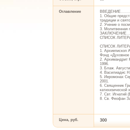
Оглавление
ВВЕДЕНИЕ…
1. Общие предст
традиции и с
2. Учение о 
3. Молитвен
ЗАКЛЮЧЕНИ
СПИСОК ЛИ
СПИСОК ЛИТЕР
1. Архиепископ 
Фонд «Духовное 
2. Архимандрит 
1996.
3. Блаж. Августи
4. Василиадис Н.
5. Иеромонах Се
2001.
6. Священник Гр
катихизической х
7. Свт. Игнатий 
8. Св. Феофан З
Цена, руб.
300