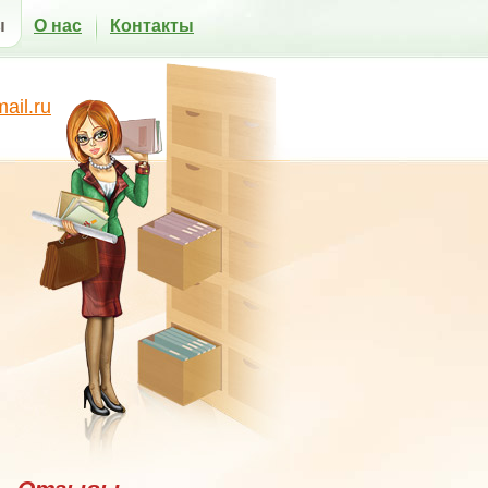
ы
О нас
Контакты
il.ru