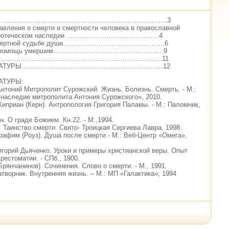
..……………………………………………………………………3
авления о смерти и смертности человека в православной
вятоотеческом наследии ………………….………………..4
посмертной судьбе души……………………………………….6
ная помощь умершим…………………………………………..9
Е………………………………………………………………….11
ТЕРАТУРЫ……………………………………………………….12
АТУРЫ:
Антоний Митрополит Сурожский. Жизнь. Болезнь. Смерть. - М.:
наследие митрополита Антония Сурожского», 2010.
Киприан (Керн). Антропология Григория Паламы. - М.: Паломник,
н. О граде Божием. Кн.22. - М.,1994.
 Таинство смерти. Свято- Троицкая Сергиева Лавра, 1998.
рафим (Роуз). Душа после смерти - М.: Веб-Центр «Омега»,
игорий Дьяченко. Уроки и примеры христианской веры. Опыт
рестоматии. - СПб., 1900.
(Брянчанинов). Сочинения. Слово о смерти. - М., 1991.
атворник. Внутренняя жизнь. – М.: МП «Галактика», 1994