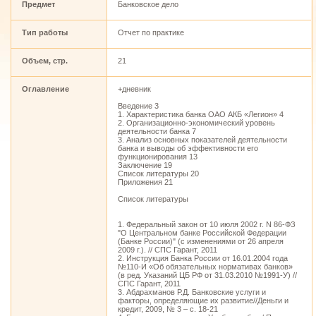
Предмет
Банковское дело
Тип работы
Отчет по практике
Объем, стр.
21
Оглавление
+дневник
Введение 3
1. Характеристика банка ОАО АКБ «Легион» 4
2. Организационно-экономический уровень
деятельности банка 7
3. Анализ основных показателей деятельности
банка и выводы об эффективности его
функционирования 13
Заключение 19
Список литературы 20
Приложения 21
Список литературы
1. Федеральный закон от 10 июля 2002 г. N 86-ФЗ
"О Центральном банке Российской Федерации
(Банке России)" (с изменениями от 26 апреля
2009 г.). // СПС Гарант, 2011
2. Инструкция Банка России от 16.01.2004 года
№110-И «Об обязательных нормативах банков»
(в ред. Указаний ЦБ РФ от 31.03.2010 №1991-У) //
СПС Гарант, 2011
3. Абдрахманов Р.Д. Банковские услуги и
факторы, определяющие их развитие//Деньги и
кредит, 2009, № 3 – с. 18-21