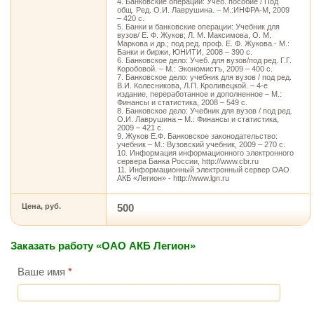
4. Банковские операции: Учеб. пособие / Под
общ. Ред. О.И. Лаврушина. – М.:ИНФРА-М, 2009
– 420 с.
5. Банки и банковские операции: Учебник для
вузов/ Е. Ф. Жуков; Л. М. Максимова, О. М.
Маркова и др.; под ред. проф. Е. Ф. Жукова.- М.:
Банки и биржи, ЮНИТИ, 2008 – 390 с.
6. Банковское дело: Учеб. для вузов/под ред. Г.Г.
Коробовой. – М.: Экономистъ, 2009 – 400 с.
7. Банковское дело: учебник для вузов / под ред.
В.И. Колесникова, Л.П. Кроливецкой. – 4-е
издание, переработанное и дополненное – М.:
Финансы и статистика, 2008 – 549 с.
8. Банковское дело: Учебник для вузов / под ред.
О.И. Лаврушина – М.: Финансы и статистика,
2009 – 421 с.
9. Жуков Е.Ф. Банковское законодательство:
учебник – М.: Вузовский учебник, 2009 – 270 с.
10. Информация информационного электронного
сервера Банка России, http://www.cbr.ru
11. Информационный электронный сервер ОАО
АКБ «Легион» - http://www.lgn.ru
Цена, руб.
500
Заказать работу «ОАО АКБ Легион»
Ваше имя
*