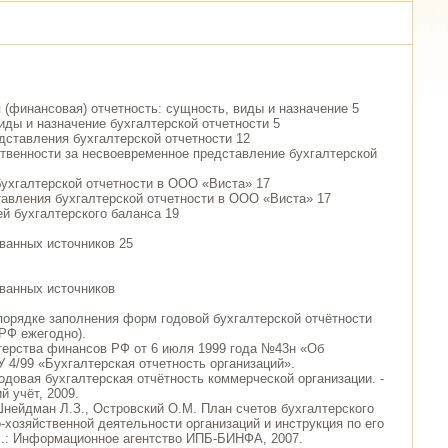
я (финансовая) отчетность: сущность, виды и назначение 5
виды и назначение бухгалтерской отчетности 5
едставления бухгалтерской отчетности 12
ственности за несвоевременное представление бухгалтерской
бухгалтерской отчетности в ООО «Виста» 17
ставления бухгалтерской отчетности в ООО «Виста» 17
ей бухгалтерского баланса 19
ванных источников 25
ванных источников
 порядке заполнения форм годовой бухгалтерской отчётности
РФ ежегодно).
терства финансов РФ от 6 июля 1999 года №43н «Об
 4/99 «Бухгалтерская отчетность организаций».
Годовая бухгалтерская отчётность коммерческой организации. -
й учёт, 2009.
 Шнейдман Л.З., Островский О.М. План счетов бухгалтерского
-хозяйственной деятельности организаций и инструкция по его
.: Информационное агентство ИПБ-БИНФА, 2007.