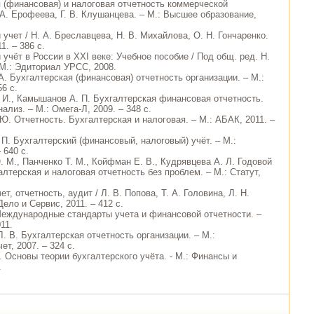
я (финансовая) и налоговая отчетность коммерческой
 А. Ерофеева, Г. В. Клушанцева. – М.: Высшее образование,
 учет / Н. А. Бреславцева, Н. В. Михайлова, О. Н. Гончаренко.
1. – 386 с.
 учёт в России в XXI веке: Учебное пособие / Под общ. ред. Н.
 М.: Эдиториал УРСС, 2008.
А. Бухгалтерская (финансовая) отчетность организации. – М.:
56 с.
 И., Камышанов А. П. Бухгалтерская финансовая отчетность.
ализ. – М.: Омега-Л, 2009. – 348 с.
 Ю. Отчетность. Бухгалтерская и налоговая. – М.: АБАК, 2011. –
 П. Бухгалтерский (финансовый, налоговый) учёт. – М.:
 640 с.
 М., Панченко Т. М., Койфман Е. В., Кудрявцева А. Л. Годовой
алтерская и налоговая отчетность без проблем. – М.: Статут,
ет, отчетность, аудит / Л. В. Попова, Т. А. Головина, Л. Н.
Дело и Сервис, 2011. – 412 с.
Международные стандарты учета и финансовой отчетности. –
11.
. В. Бухгалтерская отчетность организации. – М.:
ет, 2007. – 324 с.
. Основы теории бухгалтерского учёта. - М.: Финансы и
.