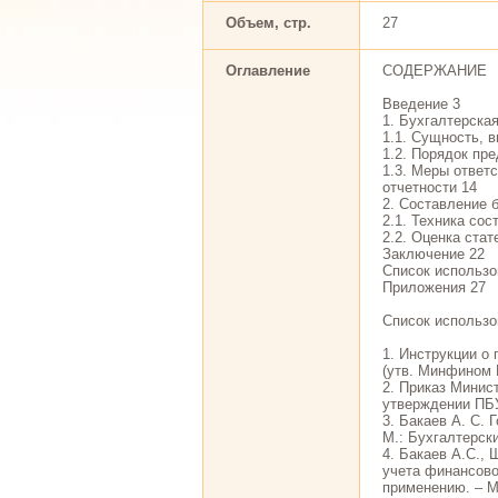
Объем, стр.
27
Оглавление
СОДЕРЖАНИЕ
Введение 3
1. Бухгалтерска
1.1. Сущность, 
1.2. Порядок пр
1.3. Меры ответ
отчетности 14
2. Составление 
2.1. Техника со
2.2. Оценка стат
Заключение 22
Список использо
Приложения 27
Список использо
1. Инструкции о
(утв. Минфином 
2. Приказ Минис
утверждении ПБУ
3. Бакаев А. С. 
М.: Бухгалтерски
4. Бакаев А.С.,
учета финансово
применению. – М