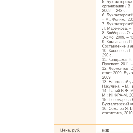
5. Бухгалтерска
организации / В.
2008. – 242 с.
6. Бухгалтерский
– М.: Феникс, 201
7. Бухгалтерский
Л. Маренкова. –
8. Заббарова О. 
Эксмо, 2009. – 4
9. Камышанов П.
Составление и ан
10. Касьянова Г.
290 с.
11. Кондраков Н.
Проспект, 2011. –
12. Лермонтов Ю.
отчет 2009. Бухг
2009.
13. Налоговый уч
Никулина. – М.: 
14. Палий В.Ф. 
М.: ИНФРА-М, 20
15. Пономарева Л
Бухгалтерский уч
16. Соколов Я. В
статистика, 2010
Цена, руб.
600