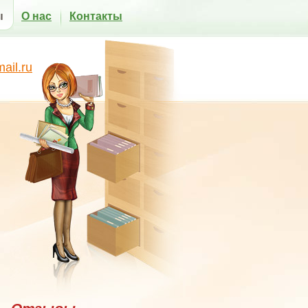
ы
О нас
Контакты
il.ru