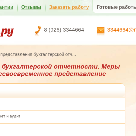
антии
Отзывы
Заказать работу
Готовые работ
8 (926) 3344664
3344664@ma
представления бухгалтерской отч...
я бухгалтерской отчетности. Меры
есвоевременное представление
чет и аудит