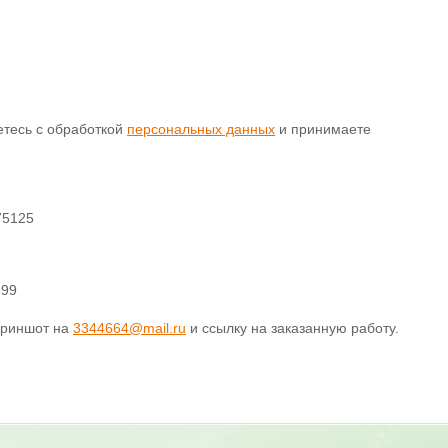
аетесь с обработкой
персональных данных
и принимаете
75125
399
криншот на
3344664@mail.ru
и ссылку на заказанную работу.