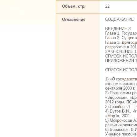
Объем, стр.
22
Оглавление
СОДЕРЖАНИЕ
ВВЕДЕНИЕ 3
Глава 1. Госуда
Глава 2. Сущес
Глава 3. Долгос
разработке в 201
ЗАКЛЮЧЕНИЕ 1
СПИСОК ИСПОЛ
ПРИЛОЖЕНИЯ 1
СПИСОК ИСПО
1) «О государст
экономического 
сентября 2000 г
2) Программы ре
«Здоровье», «До
2012 годы. ПС «
3) Гранберг Л. 
4) Бутов В.И., И
«МарТ», 2011.
5) Мокроносов А.
развития экономи
6) Борисевич В.
Учебное пособие