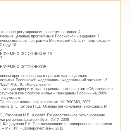
рственное регулирование развития регионов 4
твующие целевые программы в Российской Федерации 7
рочные целевые программы Московской области, подлежащих
2 году 10
5
ЬЗУЕМЫХ ИСТОЧНИКОВ 16
7
ЛЬЗУЕМЫХ ИСТОЧНИКОВ
венном прогнозировании и программах социально-
развития Российской Федерации». Федеральный закон от 12
. №234-ФЗ. ПС «Консультант»
ализации приоритетных национальных проектов «Образование»,
ступное и комфортное жилье – гражданам России» на 2009-
Консультант»
Г. Основы региональной экономики. М: ЭКСМО, 2007
гнатов В.Г., Кетова П.11. Основы региональной экономики. М.:
Г., Разорвин И.В. и соавт. Государственное регулирование
ки регионов. Екатеринбург: УрГУ, 2008
И, Кандаурова Г.А. Прогнозирование и планирование экономики:
. – Мн.: ИП «Экоперспектива», 2011