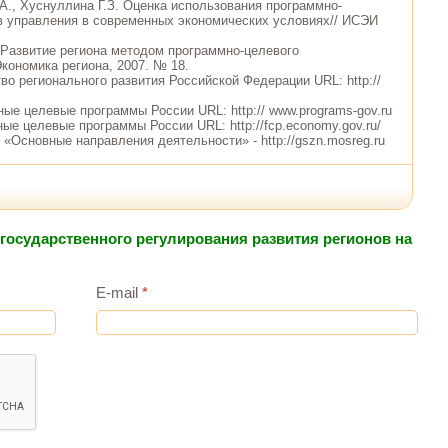
.А., Хуснуллина Г.З. Оценка использования программно-
 управления в современных экономических условиях// ИСЭИ
 Развитие региона методом программно-целевого
Экономика региона, 2007. № 18.
во регионального развития Российской Федерации URL: http://
ные целевые программы России URL: http:// www.programs-gov.ru
ые целевые программы России URL: http://fcp.economy.gov.ru/
 «Основные направления деятельности» - http://gszn.mosreg.ru
государственного регулирования развития регионов на
E-mail
*