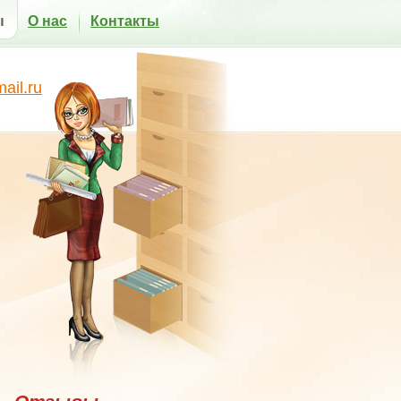
ы
О нас
Контакты
il.ru