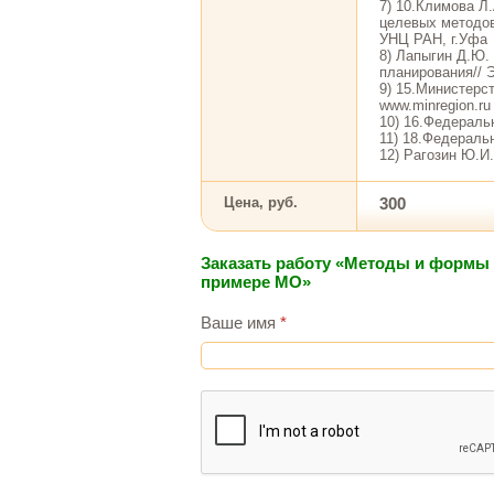
7) 10.Климова Л
целевых методов
УНЦ РАН, г.Уфа
8) Лапыгин Д.Ю.
планирования// 
9) 15.Министерст
www.minregion.ru
10) 16.Федераль
11) 18.Федеральн
12) Рагозин Ю.И.
Цена, руб.
300
Заказать работу «Методы и формы 
примере МО»
Ваше имя
*