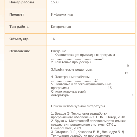
Номер работы
1508
Предмет
Информатика
Тип работы
Контрольная
Объем, стр.
16
Оглавление
Введение…………………………………………………………
1. Классификация прикладных программ….
……………………………………....4
2. Текстовые процессоры..
…………………………………………………………..9
3.Графические редакторы..
………………………………………………………...12
4. Электронные таблицы………………………...
…………………………………14
5. Почтовые и телекоммуникационные
программы ……...……………………..15
Список используемой
литературы………………………………………………..16
Список используемой литературы
1. Брауде Э. Технология разработки
программного обеспечения. СПб .: Питер, 2010.
2. Брукс Ф. Мифический человекомесяц или как
создаются программные системы. СПб .:
СимволПлюс, 2009.
3. Гагарина Л. Г., Кокорева Е. В., Виснадул Б. Д.
Технология разработки программного