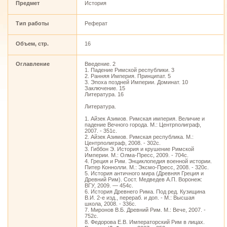
Предмет
История
Тип работы
Реферат
Объем, стр.
16
Оглавление
Введение. 2
1. Падение Римской республики. 3
2. Ранняя Империя. Принципат. 5
3. Эпоха поздней Империи. Доминат. 10
Заключение. 15
Литература. 16
Литература.
1. Айзек Азимов. Римская империя. Величие и
падение Вечного города. М.: Центрполиграф,
2007. - 351с.
2. Айзек Азимов. Римская республика. М.:
Центрполиграф, 2008. - 302с.
3. Гиббон Э. История и крушение Римской
Империи. М.: Олма-Пресс, 2009. - 704с.
4. Греция и Рим. Энциклопедия военной истории.
Питер Коннолли. М.: Эксмо-Пресс, 2008. - 320с.
5. История античного мира (Древняя Греция и
Древний Рим). Сост. Медведев А.П. Воронеж:
ВГУ, 2009. — 454с.
6. История Древнего Рима. Под ред. Кузищина
В.И. 2-е изд., перераб. и доп. - М.: Высшая
школа, 2008. - 336с.
7. Миронов В.Б. Древний Рим. М.: Вече, 2007. -
752с.
8. Федорова Е.В. Императорский Рим в лицах.