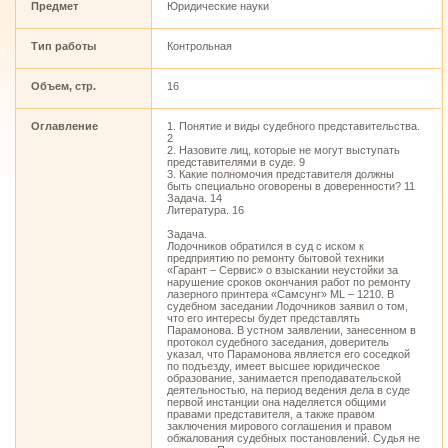
Предмет
Юридические науки
Тип работы
Контрольная
Объем, стр.
16
Оглавление
1. Понятие и виды судебного представительства.
2
2. Назовите лиц, которые не могут выступать
представителями в суде. 9
3. Какие полномочия представителя должны
быть специально оговорены в доверенности? 11
Задача. 14
Литература. 16
Задача.
Лодочников обратился в суд с иском к
предприятию по ремонту бытовой техники
«Гарант – Сервис» о взыскании неустойки за
нарушение сроков окончания работ по ремонту
лазерного принтера «Самсунг» ML – 1210. В
судебном заседании Лодочников заявил о том,
что его интересы будет представлять
Парамонова. В устном заявлении, занесенном в
протокол судебного заседания, доверитель
указал, что Парамонова является его соседкой
по подъезду, имеет высшее юридическое
образование, занимается преподавательской
деятельностью, на период ведения дела в суде
первой инстанции она наделяется общими
правами представителя, а также правом
заключения мирового соглашения и правом
обжалования судебных постановлений. Судья не