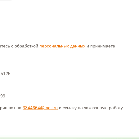
аетесь с обработкой
персональных данных
и принимаете
75125
399
криншот на
3344664@mail.ru
и ссылку на заказанную работу.