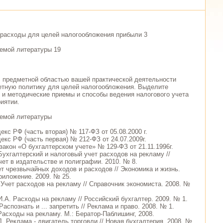
расходы для целей налогообложения прибыли 3
емой литературы 19
с предметной областью вашей практической деятельности
тную политику для целей налогообложения. Выделите
 и методические приемы и способы ведения налогового учета
иятии.
емой литературы
екс РФ (часть вторая) № 117-ФЗ от 05.08.2000 г.
екс РФ (часть первая) № 212-ФЗ от 24.07.2009г.
закон «О бухгалтерском учете» № 129-ФЗ от 21.11.1996г.
Бухгалтерский и налоговый учет расходов на рекламу //
чет в издательстве и полиграфии. 2010. № 8.
ет чрезвычайных доходов и расходов // Экономика и жизнь.
риложение. 2009. № 25.
 Учет расходов на рекламу // Справочник экономиста. 2008. №
.А. Расходы на рекламу // Российский бухгалтер. 2009. № 1.
Распознать и ... запретить // Реклама и право. 2008. № 1.
Расходы на рекламу. М.: Бератор-Паблишинг, 2008.
Л. Реклама - двигатель торговли // Новая бухгалтерия. 2008. №