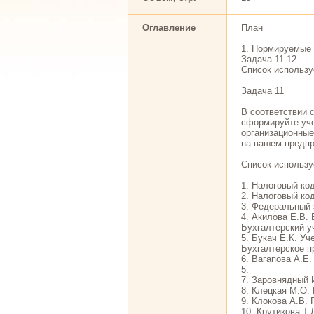
Оглавление
План
1. Нормируемые 
Задача 11 12
Список использу
Задача 11
В соответствии 
сформируйте уче
организационные
на вашем предпр
Список использу
1. Налоговый код
2. Налоговый код
3. Федеральный 
4. Акилова Е.В. 
Бухгалтерский у
5. Букач Е.К. Уч
Бухгалтерское п
6. Вагапова А.Е.
5.
7. Заровнядный И
8. Клецкая М.О. 
9. Клокова А.В. 
10. Крутикова Т.