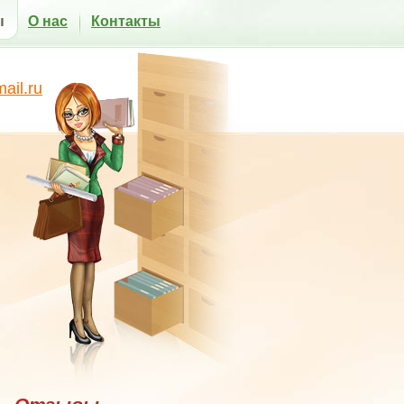
ы
О нас
Контакты
il.ru