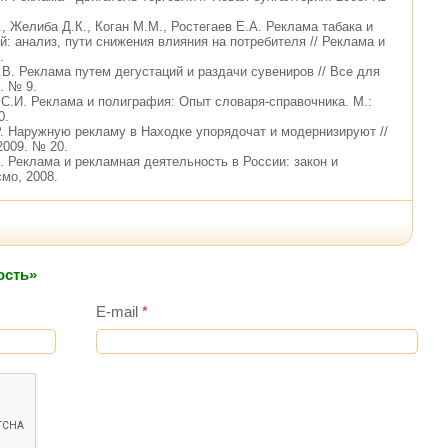
, Желиба Д.К., Коган М.М., Ростегаев Е.А. Реклама табака и
й: анализ, пути снижения влияния на потребителя // Реклама и
.
.В. Реклама путем дегустаций и раздачи сувениров // Все для
. № 9.
 С.И. Реклама и полиграфия: Опыт словаря-справочника. М.:
0.
Р. Наружную рекламу в Находке упорядочат и модернизируют //
009. № 20.
. Реклама и рекламная деятельность в России: закон и
смо, 2008.
ость»
E-mail
*