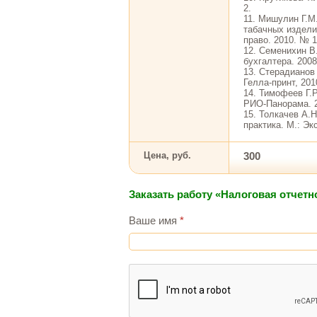
2.
11. Мишулин Г.М.
табачных издели
право. 2010. № 1
12. Семенихин В
бухгалтера. 2008
13. Стерадианов
Гелла-принт, 201
14. Тимофеев Г.
РИО-Панорама. 2
15. Толкачев А.Н
практика. М.: Эк
Цена, руб.
300
Заказать работу «Налоговая отчетн
Ваше имя
*