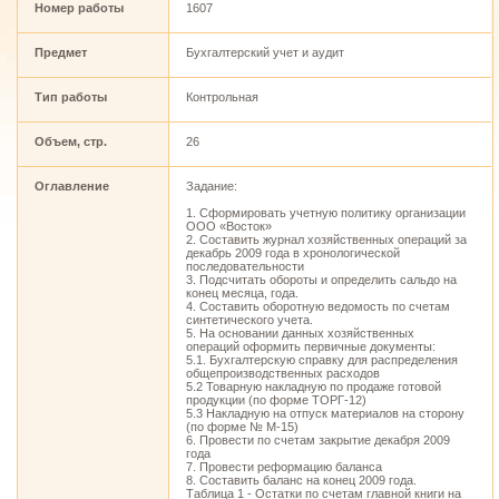
Номер работы
1607
Предмет
Бухгалтерский учет и аудит
Тип работы
Контрольная
Объем, стр.
26
Оглавление
Задание:
1. Сформировать учетную политику организации
ООО «Восток»
2. Составить журнал хозяйственных операций за
декабрь 2009 года в хронологической
последовательности
3. Подсчитать обороты и определить сальдо на
конец месяца, года.
4. Составить оборотную ведомость по счетам
синтетического учета.
5. На основании данных хозяйственных
операций оформить первичные документы:
5.1. Бухгалтерскую справку для распределения
общепроизводственных расходов
5.2 Товарную накладную по продаже готовой
продукции (по форме ТОРГ-12)
5.3 Накладную на отпуск материалов на сторону
(по форме № М-15)
6. Провести по счетам закрытие декабря 2009
года
7. Провести реформацию баланса
8. Составить баланс на конец 2009 года.
Таблица 1 - Остатки по счетам главной книги на