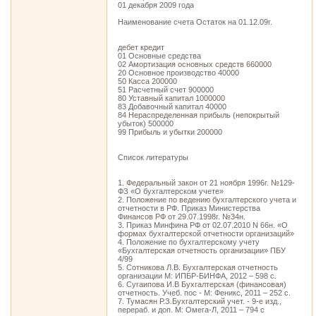
01 декабря 2009 года
Наименование счета Остаток на 01.12.09г.
дебет кредит
01 Основные средства
02 Амортизация основных средств 660000
20 Основное производство 40000
50 Касса 200000
51 Расчетный счет 900000
80 Уставный капитал 1000000
83 Добавочный капитал 40000
84 Нераспределенная прибыль (непокрытый
убыток) 500000
99 Прибыль и убытки 200000
Список литературы
1. Федеральный закон от 21 ноября 1996г. №129-
ФЗ «О бухгалтерском учете»
2. Положение по ведению бухгалтерского учета и
отчетности в РФ. Приказ Министерства
Финансов РФ от 29.07.1998г. №34н.
3. Приказ Минфина РФ от 02.07.2010 N 66н. «О
формах бухгалтерской отчетности организаций»
4. Положение по бухгалтерскому учету
«Бухгалтерская отчетность организации» ПБУ
4/99
5. Сотникова Л.В. Бухгалтерская отчетность
организации М: ИПБР-БИНФА, 2012 – 598 с.
6. Сугаипова И.В Бухгалтерская (финансовая)
отчетность. Учеб. пос - М: Феникс, 2011 – 252 с.
7. Тумасян Р.З.Бухгалтерский учет. - 9-е изд.,
перераб. и доп. М: Омега-Л, 2011 – 794 с