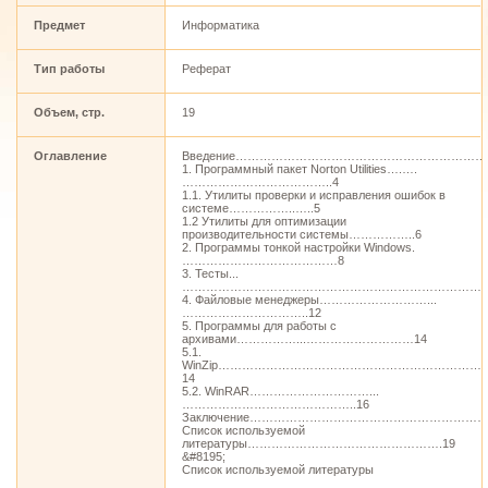
Предмет
Информатика
Тип работы
Реферат
Объем, стр.
19
Оглавление
Введение………………………………………………………
1. Программный пакет Norton Utilities….….
………………………………..4
1.1. Утилиты проверки и исправления ошибок в
системе……………..…..5
1.2 Утилиты для оптимизации
производительности системы……………..6
2. Программы тонкой настройки Windows.
…………………………………8
3. Тесты...
…………………………………………………………………….
4. Файловые менеджеры………………………...
…………………………..12
5. Программы для работы с
архивами……………...………………………14
5.1.
WinZip…………………………………………………………
14
5.2. WinRAR…………………………...
……………………………………..16
Заключение………………………………………………………
Список используемой
литературы………………………………………….19
&#8195;
Список используемой литературы