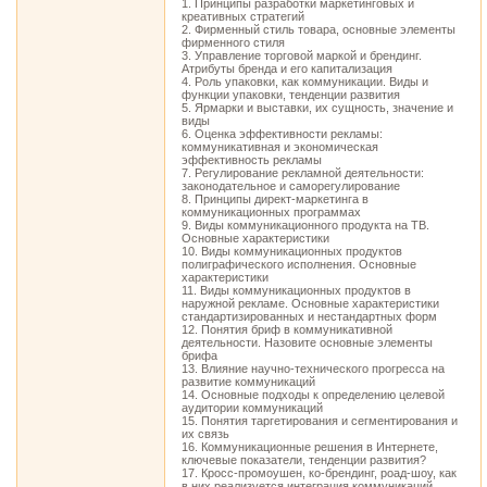
1. Принципы разработки маркетинговых и
креативных стратегий
2. Фирменный стиль товара, основные элементы
фирменного стиля
3. Управление торговой маркой и брендинг.
Атрибуты бренда и его капитализация
4. Роль упаковки, как коммуникации. Виды и
функции упаковки, тенденции развития
5. Ярмарки и выставки, их сущность, значение и
виды
6. Оценка эффективности рекламы:
коммуникативная и экономическая
эффективность рекламы
7. Регулирование рекламной деятельности:
законодательное и саморегулирование
8. Принципы директ-маркетинга в
коммуникационных программах
9. Виды коммуникационного продукта на ТВ.
Основные характеристики
10. Виды коммуникационных продуктов
полиграфического исполнения. Основные
характеристики
11. Виды коммуникационных продуктов в
наружной рекламе. Основные характеристики
стандартизированных и нестандартных форм
12. Понятия бриф в коммуникативной
деятельности. Назовите основные элементы
брифа
13. Влияние научно-технического прогресса на
развитие коммуникаций
14. Основные подходы к определению целевой
аудитории коммуникаций
15. Понятия таргетирования и сегментирования и
их связь
16. Коммуникационные решения в Интернете,
ключевые показатели, тенденции развития?
17. Кросс-промоушен, ко-брендинг, роад-шоу, как
в них реализуется интеграция коммуникаций