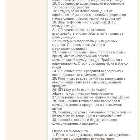
18. Особенности коммуникаций в розничном
торговом пространстве
19. Структура контента сообщения от
особенностей каналов массовой информации
(телевидение, пресса, радио) на структуру
20. Виды и формы нестандартных (BTL)
коммуникаций
21. Обеспечение интерактивного
взаимодействия с потребителем в процессе
коммуникаций
22. Критерии выбора коммуникационных
каналов. Основные показатели в
медиапланироввании
23. Понятия: товарный знак, торговая марка и
бренд. Имя как базовый компонент
коммерческой коммуникации. Требования к
наименованию. Структура бренд -бука и бренд-
гайда
24. Основные этапы разработки программы
интегрированных коммуникаций
25. Роль и место креативной составляющей в
обеспечении качества коммуникационного
продукта
26. KPI (key performance indicator)
эффективности немедийной рекламы
27. Сбытийный маркетинг: форма и содержание
28. Роль научно технического прогресса в
коммуникативных процессах на рекламном
рынке
29. Социо-культурные изменения потребителей и
их влияние на тенденции в коммуникациях
30. Ценообразование и бюджетирование
коммуникативных программ
Основы менеджмента.
1. Понятие менеджмента, объекты менеджмента
и понятие эффективности управления