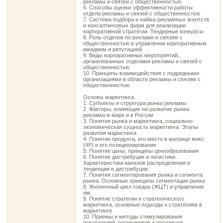
рекламы и связей с общественностью
6. Способы оценки эффективности работы
отдела рекламы и связей с общественностью
7. Система подбора и найма рекламных агентств
и консалтинговых фирм для реализации
корпоративной стратегии. Тендерные конкурсы
8. Роль отделов по рекламе и связям с
общественностью в управлении корпоративным
имиджем и репутацией
9. Виды корпоративных мероприятий,
организованных отделами рекламы и связей с
общественностью
10. Принципы взаимодействия с подрядными
организациями в области рекламы и связям с
общественностью
Основы маркетинга.
1. Субъекты и структура рынка рекламы
2. Факторы, влияющие на развитие рынка
рекламы в мире и в России
3. Понятия рынка и маркетинга, социально-
экономическая сущность маркетинга. Этапы
развития маркетинга
4. Понятие продукта, его место в матрице микс
(4Р) и его позиционирование
5. Понятие цены, принципы ценообразования
6. Понятие дистрибуции и логистики.
Характеристики каналов распределения и
тенденции в дистрибуции
7. Понятия сегментирования рынка и сегмента
рынка. Основные принципы сегментации рынка
8. Жизненный цикл товара (ЖЦТ) и управление
им.
9. Понятие стратегии и стратегического
маркетинга, основные подходы к стратегиям в
маркетинге
10. Приемы и методы стимулирования
покупателей, посредников и продавцов