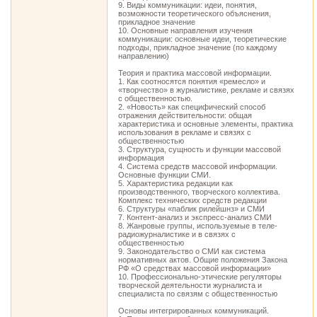
9. Виды коммуникации: идеи, понятия,
возможности теоретического объяснения,
прикладное значение
10. Основные направления изучения
коммуникации: основные идеи, теоретические
подходы, прикладное значение (по каждому
направлению)
Теория и практика массовой информации.
1. Как соотносятся понятия «ремесло» и
«творчество» в журналистике, рекламе и связях
с общественностью.
2. «Новость» как специфический способ
отражения действительности: общая
характеристика и основные элементы, практика
использования в рекламе и связях с
общественностью
3. Структура, сущность и функции массовой
информация
4. Система средств массовой информации.
Основные функции СМИ.
5. Характеристика редакции как
производственного, творческого коллектива.
Комплекс технических средств редакции
6. Структуры «паблик рилейшнз» и СМИ
7. Контент-анализ и экспресс-анализ СМИ
8. Жанровые группы, используемые в теле-
радиожурналистике и в связях с
общественностью
9. Законодательство о СМИ как система
нормативных актов. Общие положения Закона
РФ «О средствах массовой информации»
10. Профессионально-этические регуляторы
творческой деятельности журналиста и
специалиста по связям с общественностью
Основы интегрированных коммуникаций.