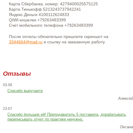
Карта Сбербанка, номер: 4279400025575125
Карта Тинькофф 5213243737942241
Яндекс.Деньги 4100112624833
QIWI-кошелек +79263483399
Счет мобильного телефона +79263483399
После оплаты обязательно пришлите скриншот на
3344664@mail.ru
и ссылку на заказанную работу.
Отзывы
03.08
Спасибо выручаете
Алексей
23.07
Cпасибо большое ей! Преподаватель 5 поставила, дорабатывать,
переписывать отчет по практике ненужно.
Оксана