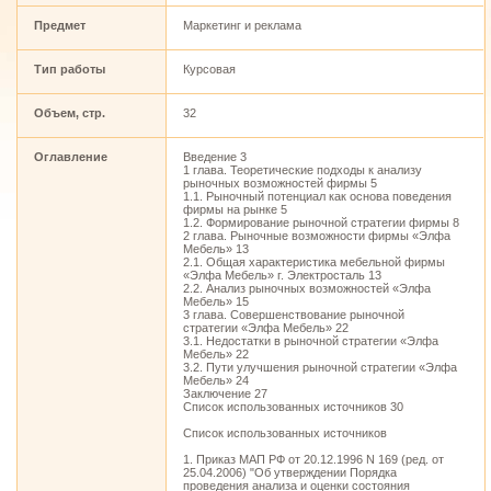
Предмет
Маркетинг и реклама
Тип работы
Курсовая
Объем, стр.
32
Оглавление
Введение 3
1 глава. Теоретические подходы к анализу
рыночных возможностей фирмы 5
1.1. Рыночный потенциал как основа поведения
фирмы на рынке 5
1.2. Формирование рыночной стратегии фирмы 8
2 глава. Рыночные возможности фирмы «Элфа
Мебель» 13
2.1. Общая характеристика мебельной фирмы
«Элфа Мебель» г. Электросталь 13
2.2. Анализ рыночных возможностей «Элфа
Мебель» 15
3 глава. Совершенствование рыночной
стратегии «Элфа Мебель» 22
3.1. Недостатки в рыночной стратегии «Элфа
Мебель» 22
3.2. Пути улучшения рыночной стратегии «Элфа
Мебель» 24
Заключение 27
Список использованных источников 30
Список использованных источников
1. Приказ МАП РФ от 20.12.1996 N 169 (ред. от
25.04.2006) "Об утверждении Порядка
проведения анализа и оценки состояния