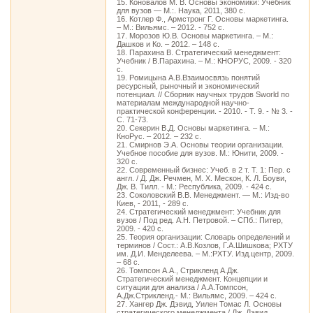
15. Коновалов М. В. Основы экономики: Учебник
для вузов — М.:. Наука, 2011, 380 c.
16. Котлер Ф., Армстронг Г. Основы маркетинга.
– М.: Вильямс. – 2012. - 752 с.
17. Морозов Ю.В. Основы маркетинга. – М.:
Дашков и Ко. – 2012. – 148 с.
18. Парахина В. Стратегический менеджмент:
Учебник / В.Парахина. – М.: КНОРУС, 2009. - 320
с.
19. Ромицына А.В.Взаимосвязь понятий
ресурсный, рыночный и экономический
потенциал. // Сборник научных трудов Sworld по
материалам международной научно-
практической конференции. - 2010. - Т. 9. - № 3. -
С. 71-73.
20. Секерин В.Д. Основы маркетинга. – М.:
КноРус. – 2012. – 232 с.
21. Смирнов Э.А. Основы теории организации.
Учебное пособие для вузов. М.: Юнити, 2009. -
320 с.
22. Современный бизнес: Учеб. в 2 т. Т. 1: Пер. с
англ. / Д. Дж. Речмен, М. Х. Мескон, К. Л. Боуви,
Дж. В. Тилл. - М.: Республика, 2009. - 424 с.
23. Соколовский В.В. Менеджмент. — М.: Изд-во
Киев, - 2011, - 289 с.
24. Стратегический менеджмент: Учебник для
вузов / Под ред. А.Н. Петровой. – СПб.: Питер,
2009. - 420 с.
25. Теория организации: Словарь определений и
терминов / Сост.: А.В.Козлов, Г.А.Шишкова; РХТУ
им. Д.И. Менделеева. – М.:РХТУ. Изд.центр, 2009.
– 68 с.
26. Томпсон А.А., Стрикленд А.Дж.
Стратегический менеджмент. Концепции и
ситуации для анализа / А.А.Томпсон,
А.Дж.Стрикленд.- М.: Вильямс, 2009. – 424 с.
27. Хангер Дж. Дэвид, Уилен Томас Л. Основы
стратегического менеджмента / Дж. Дэвид