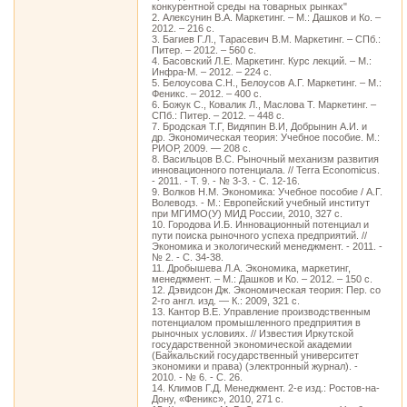
конкурентной среды на товарных рынках"
2. Алексунин В.А. Маркетинг. – М.: Дашков и Ко. –
2012. – 216 с.
3. Багиев Г.Л., Тарасевич В.М. Маркетинг. – СПб.:
Питер. – 2012. – 560 с.
4. Басовский Л.Е. Маркетинг. Курс лекций. – М.:
Инфра-М. – 2012. – 224 с.
5. Белоусова С.Н., Белоусов А.Г. Маркетинг. – М.:
Феникс. – 2012. – 400 с.
6. Божук С., Ковалик Л., Маслова Т. Маркетинг. –
СПб.: Питер. – 2012. – 448 с.
7. Бродская Т.Г, Видяпин В.И, Добрынин А.И. и
др. Экономическая теория: Учебное пособие. М.:
РИОР, 2009. — 208 с.
8. Васильцов В.С. Рыночный механизм развития
инновационного потенциала. // Terra Economicus.
- 2011. - Т. 9. - № 3-3. - С. 12-16.
9. Волков Н.М. Экономика: Учебное пособие / А.Г.
Волеводз. - М.: Европейский учебный институт
при МГИМО(У) МИД России, 2010, 327 с.
10. Городова И.Б. Инновационный потенциал и
пути поиска рыночного успеха предприятий. //
Экономика и экологический менеджмент. - 2011. -
№ 2. - С. 34-38.
11. Дробышева Л.А. Экономика, маркетинг,
менеджмент. – М.: Дашков и Ко. – 2012. – 150 с.
12. Дэвидсон Дж. Экономическая теория: Пер. со
2-го англ. изд. — К.: 2009, 321 с.
13. Кантор В.Е. Управление производственным
потенциалом промышленного предприятия в
рыночных условиях. // Известия Иркутской
государственной экономической академии
(Байкальский государственный университет
экономики и права) (электронный журнал). -
2010. - № 6. - С. 26.
14. Климов Г.Д. Менеджмент. 2-е изд.: Ростов-на-
Дону, «Феникс», 2010, 271 с.