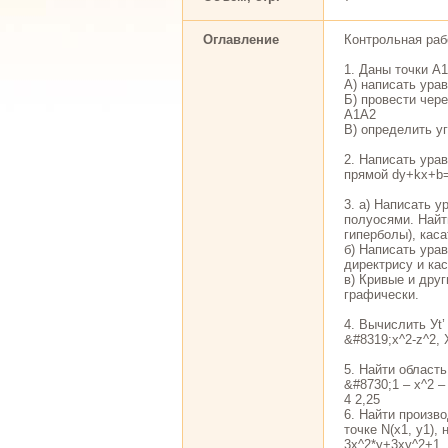
Оглавление
Контрольная раб
1. Даны точки А1(0
А) написать ура
Б) провести чер
А1А2
В) определить у
2. Написать урав
прямой dy+kx+b=0,
3. а) Написать у
полуосями. Найт
гиперболы), касат
б) Написать ура
директрису и каса
в) Кривые и друг
графически.
4. Вычислить Уt’ 
&#8319;х^2-z^2, Х
5. Найти область
&#8730;1 – x^2 –
4 2,25
6. Найти произво
точке N(x1, y1),
3x^2*y+3xy^2+1, М