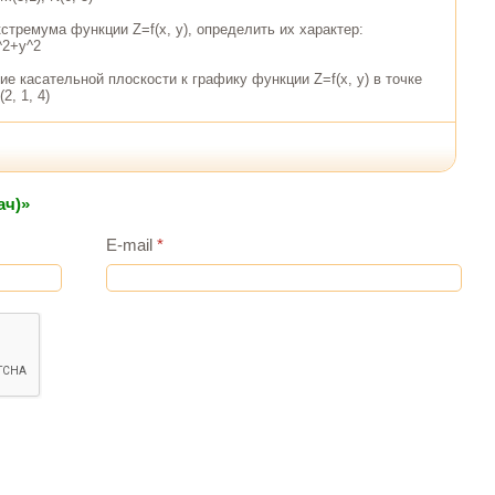
кстремума функции Z=f(x, y), определить их характер:
^2+y^2
ие касательной плоскости к графику функции Z=f(x, y) в точке
2, 1, 4)
ач)»
E-mail
*