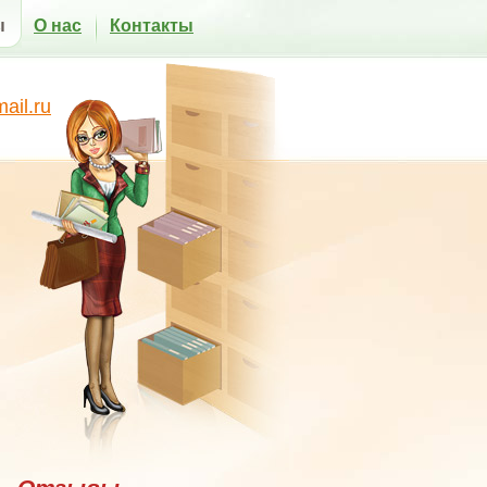
ы
О нас
Контакты
il.ru