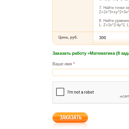
7. Найти точки э
Z=2x^3+xy^2+5x
8. Найти уравнен
L: Z=2x^2-4y^2, L(
Цена, руб.
300
Заказать работу «Математика (8 зад
Ваше имя
*