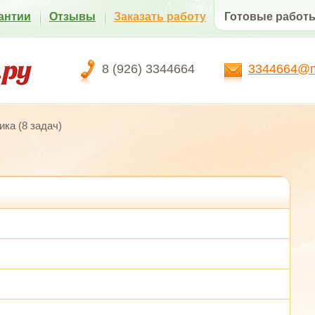
антии
Отзывы
Заказать работу
Готовые работ
8 (926) 3344664
3344664@ma
ка (8 задач)