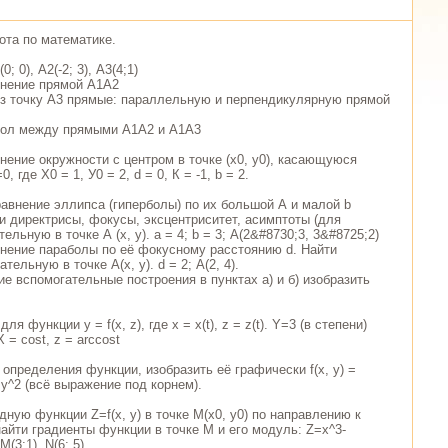
ота по математике.
; 0), А2(-2; 3), А3(4;1)
внение прямой А1А2
ез точку А3 прямые: параллельную и перпендикулярную прямой
гол между прямыми А1А2 и А1А3
нение окружности с центром в точке (х0, у0), касающуюся
 где Х0 = 1, У0 = 2, d = 0, К = -1, b = 2.
равнение эллипса (гиперболы) по их большой А и малой b
и директрисы, фокусы, эксцентриситет, асимптоты (для
ельную в точке А (х, у). а = 4; b = 3; А(2&#8730;3, 3&#8725;2)
внение параболы по её фокусному расстоянию d. Найти
тельную в точке А(х, у). d = 2; А(2, 4).
ие вспомогательные построения в пунктах а) и б) изобразить
для функции y = f(x, z), где x = x(t), z = z(t). Y=3 (в степени)
 = cost, z = arccost
 определения функции, изобразить её графически f(x, y) =
 y^2 (всё выражение под корнем).
дную функции Z=f(x, y) в точке М(х0, у0) по направлению к
 найти градиенты функции в точке М и его модуль: Z=x^3-
(3;1), N(6; 5)