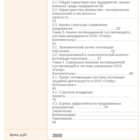
2.1. Общая характеристика предприятия, анализ
внешней среды предприятия.36
2.2. Характеристика финансово- экономических
показателей и численность
занятости…………………………………………………
43
2.3. Анализ структуры управления
предприятия………………………………...50
Глава 3. Анализ мотивационной составляющей в
системе менеджмента ООО «Глобус
Континенталь»……………………………………………
52
3.1. Экономический аспект мотивации
персонала……………………………….52
3.2. Корпоративный и психологический аспекты
мотивации персонала………57
Глава 4. Совершенствование мотивационной
составляющей в системе управления ООО
«Глобус
Континенталь»………………………………………..65
4.1. Проект оптимизации системы мотивации
трудовой деятельности в ООО «Глобус
Континенталь»……………………………………………
65
4.2. Стратегия внедрения
проекта…………………………………………………
75
4.3. Оценка эффективности предложенных
мероприятий………………………79
Заключение…………………………………………………
Библиография………………………………………………
Приложения………………………………………………
94
Цена, руб.
3000