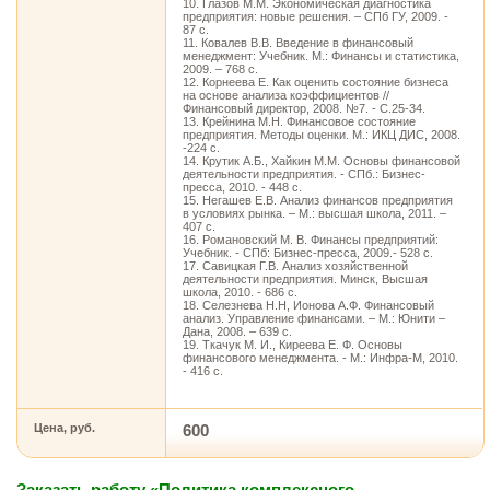
10. Глазов М.М. Экономическая диагностика
предприятия: новые решения. – СПб ГУ, 2009. -
87 с.
11. Ковалев В.В. Введение в финансовый
менеджмент: Учебник. М.: Финансы и статистика,
2009. – 768 с.
12. Корнеева Е. Как оценить состояние бизнеса
на основе анализа коэффициентов //
Финансовый директор, 2008. №7. - С.25-34.
13. Крейнина М.Н. Финансовое состояние
предприятия. Методы оценки. М.: ИКЦ ДИС, 2008.
-224 с.
14. Крутик А.Б., Хайкин М.М. Основы финансовой
деятельности предприятия. - СПб.: Бизнес-
пресса, 2010. - 448 с.
15. Негашев Е.В. Анализ финансов предприятия
в условиях рынка. – М.: высшая школа, 2011. –
407 с.
16. Романовский М. В. Финансы предприятий:
Учебник. - СПб: Бизнес-пресса, 2009.- 528 с.
17. Савицкая Г.В. Анализ хозяйственной
деятельности предприятия. Минск, Высшая
школа, 2010. - 686 с.
18. Селезнева Н.Н, Ионова А.Ф. Финансовый
анализ. Управление финансами. – М.: Юнити –
Дана, 2008. – 639 с.
19. Ткачук М. И., Киреева Е. Ф. Основы
финансового менеджмента. - М.: Инфра-М, 2010.
- 416 с.
Цена, руб.
600
Заказать работу «Политика комплексного