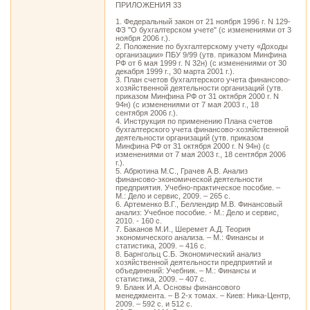
ПРИЛОЖЕНИЯ 33
1. Федеральный закон от 21 ноября 1996 г. N 129-
ФЗ "О бухгалтерском учете" (с изменениями от 3
ноября 2006 г.).
2. Положение по бухгалтерскому учету «Доходы
организации» ПБУ 9/99 (утв. приказом Минфина
РФ от 6 мая 1999 г. N 32н) (с изменениями от 30
декабря 1999 г., 30 марта 2001 г.).
3. План счетов бухгалтерского учета финансово-
хозяйственной деятельности организаций (утв.
приказом Минфина РФ от 31 октября 2000 г. N
94н) (с изменениями от 7 мая 2003 г., 18
сентября 2006 г.).
4. Инструкция по применению Плана счетов
бухгалтерского учета финансово-хозяйственной
деятельности организаций (утв. приказом
Минфина РФ от 31 октября 2000 г. N 94н) (с
изменениями от 7 мая 2003 г., 18 сентября 2006
г.).
5. Абрютина М.С., Грачев А.В. Анализ
финансово-экономической деятельности
предприятия. Учебно-практическое пособие. –
М.: Дело и сервис, 2009. – 265 с.
6. Артеменко В.Г., Беллендир М.В. Финансовый
анализ: Учебное пособие. - М.: Дело и сервис,
2010. - 160 с.
7. Баканов М.И., Шеремет А.Д. Теория
экономического анализа. – М.: Финансы и
статистика, 2009. – 416 с.
8. Барнгольц С.Б. Экономический анализ
хозяйственной деятельности предприятий и
объединений: Учебник. – М.: Финансы и
статистика, 2009. – 407 с.
9. Бланк И.А. Основы финансового
менеджмента. – В 2-х томах. – Киев: Ника-Центр,
2009. – 592 с. и 512 с.