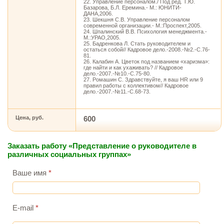
22. Управление персоналом./ Под ред. Т.Ю.
Базарова, Б.Л. Еремина.- М.: ЮНИТИ-
ДАНА,2006.
23. Шекшня С.В. Управление персоналом
современной организации.- М.:Проспект,2005.
24. Шпалинский В.В. Психология менеджмента.-
М.:УРАО,2005.
25. Бадренкова Л. Стать руководителем и
остаться собой// Кадровое дело.-2008.-№2.-С.76-
81.
26. Калабин А. Цветок под названием «харизма»:
где найти и как ухаживать? // Кадровое
дело.-2007.-№10.-С.75-80.
27. Ромашин С. Здравствуйте, я ваш HR или 9
правил работы с коллективом// Кадровое
дело.-2007.-№11.-С.68-73.
Цена, руб.
600
Заказать работу «Представление о руководителе в
различных социальных группах»
Ваше имя
*
E-mail
*