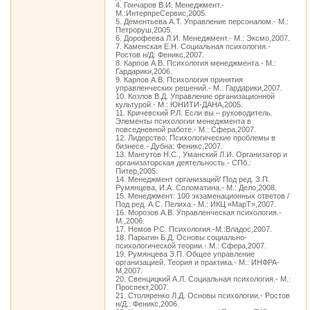
4. Гончаров В.И. Менеджмент.-
М.:ИнтерпреСервис,2005.
5. Дементьева А.Т. Управление персоналом.- М.:
Петроруш,2005.
6. Дорофеева Л.И. Менеджмент.- М.: Эксмо,2007.
7. Каменская Е.Н. Социальная психология.-
Ростов н/Д: Феникс,2007.
8. Карпов А.В. Психология менеджмента.- М.:
Гардарики,2006.
9. Карпов А.В. Психология принятия
управленческих решений.- М.: Гардарики,2007.
10. Козлов В.Д. Управление организационной
культурой.- М.: ЮНИТИ-ДАНА,2005.
11. Кричевский Р.Л. Если вы – руководитель.
Элементы психологии менеджмента в
повседневной работе.- М.: Сфера,2007.
12. Лидерство: Психологические проблемы в
бизнесе.- Дубна: Феникс,2007.
13. Мангутов Н.С., Уманский Л.И. Организатор и
организаторская деятельность.- СПб.:
Питер,2005.
14. Менеджмент организаций/ Под ред. З.П.
Румянцева, И.А. Соломатина.- М.: Дело,2008.
15. Менеджмент: 100 экзаменационных ответов /
Под ред. А.С. Пелиха.- М.: ИКЦ «МарТ»,2007.
16. Морозов А.В. Управленческая психология.-
М.,2006.
17. Немов Р.С. Психология.-М.:Владос,2007.
18. Парыгин Б.Д. Основы социально-
психологической теории.- М.: Сфера,2007.
19. Румянцева З.П. Общее управление
организацией. Теория и практика.- М.: ИНФРА-
М,2007.
20. Свенцицкий А.Л. Социальная психология.- М.:
Проспект,2007.
21. Столяренко Л.Д. Основы психологии.- Ростов
н/Д.: Феникс,2006.