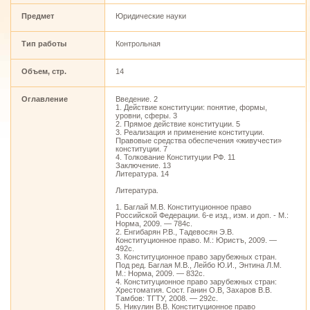
Предмет
Юридические науки
Тип работы
Контрольная
Объем, стр.
14
Оглавление
Введение. 2
1. Действие конституции: понятие, формы,
уровни, сферы. 3
2. Прямое действие конституции. 5
3. Реализация и применение конституции.
Правовые средства обеспечения «живучести»
конституции. 7
4. Толкование Конституции РФ. 11
Заключение. 13
Литература. 14
Литература.
1. Баглай М.В. Конституционное право
Российской Федерации. 6-е изд., изм. и доп. - М.:
Норма, 2009. — 784с.
2. Енгибарян Р.В., Тадевосян Э.В.
Конституционное право. М.: Юристъ, 2009. —
492с.
3. Конституционное право зарубежных стран.
Под ред. Баглая М.В., Лейбо Ю.И., Энтина Л.М.
М.: Норма, 2009. — 832с.
4. Конституционное право зарубежных стран:
Хрестоматия. Сост. Ганин О.В, Захаров В.В.
Тамбов: ТГТУ, 2008. — 292с.
5. Никулин В.В. Конституционное право