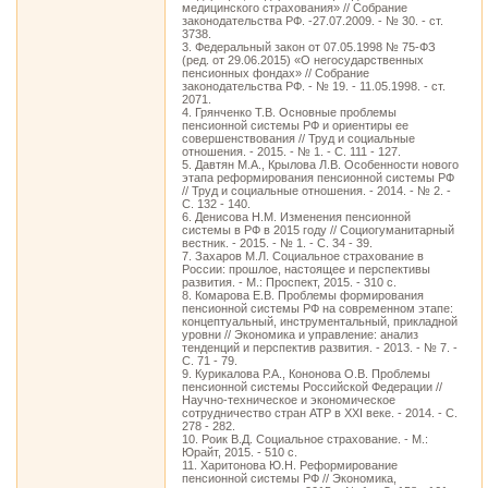
медицинского страхования» // Собрание
законодательства РФ. -27.07.2009. - № 30. - ст.
3738.
3. Федеральный закон от 07.05.1998 № 75-ФЗ
(ред. от 29.06.2015) «О негосударственных
пенсионных фондах» // Собрание
законодательства РФ. - № 19. - 11.05.1998. - ст.
2071.
4. Грянченко Т.В. Основные проблемы
пенсионной системы РФ и ориентиры ее
совершенствования // Труд и социальные
отношения. - 2015. - № 1. - С. 111 - 127.
5. Давтян М.А., Крылова Л.В. Особенности нового
этапа реформирования пенсионной системы РФ
// Труд и социальные отношения. - 2014. - № 2. -
С. 132 - 140.
6. Денисова Н.М. Изменения пенсионной
системы в РФ в 2015 году // Социогуманитарный
вестник. - 2015. - № 1. - С. 34 - 39.
7. Захаров М.Л. Социальное страхование в
России: прошлое, настоящее и перспективы
развития. - М.: Проспект, 2015. - 310 с.
8. Комарова Е.В. Проблемы формирования
пенсионной системы РФ на современном этапе:
концептуальный, инструментальный, прикладной
уровни // Экономика и управление: анализ
тенденций и перспектив развития. - 2013. - № 7. -
С. 71 - 79.
9. Курикалова Р.А., Кононова О.В. Проблемы
пенсионной системы Российской Федерации //
Научно-техническое и экономическое
сотрудничество стран АТР в XXI веке. - 2014. - С.
278 - 282.
10. Роик В.Д. Социальное страхование. - М.:
Юрайт, 2015. - 510 с.
11. Харитонова Ю.Н. Реформирование
пенсионной системы РФ // Экономика,