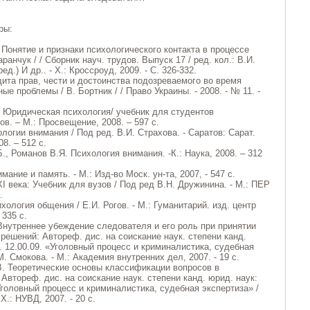
ры:
 Понятие и признаки психологического контакта в процессе
аранчук / / Сборник науч. трудов. Выпуск 17 / ред. кол.: В.И.
ед.) И др.. - Х.: Кроссроуд, 2009. - С. 326-332.
щита прав, чести и достоинства подозреваемого во время
ые проблемы / В. Бортник / / Право Украины. - 2008. - № 11. -
. Юридическая психология/ учебник для студентов
в. – М.: Просвещение, 2008. – 597 с.
логии внимания / Под ред. В.И. Страхова. - Саратов: Сарат.
08. – 512 c.
, Романов В.Я. Психология внимания. -К.: Наука, 2008. – 312
мание и память. - М.: Изд-во Моск. ун-та, 2007, - 547 с.
I века: Учебник для вузов / Под ред В.Н. Дружинина. - М.: ПЕР
.
ихология общения / Е.И. Рогов. - М.: Гуманитарий. изд. центр
335 с.
Внутреннее убеждение следователя и его роль при принятии
решений: Автореф. дис. на соискание наук. степени канд.
. 12.00.09. «Уголовный процесс и криминалистика, судебная
М. Смокова. - М.: Академия внутренних дел, 2007. - 19 с.
В. Теоретические основы классификации вопросов в
Автореф. дис. на соискание наук. степени канд. юрид. наук:
Уголовный процесс и криминалистика, судебная экспертиза» /
Х.: НУВД, 2007. - 20 с.