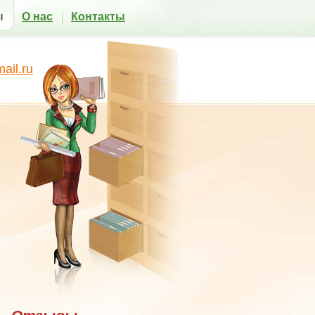
ы
О нас
Контакты
il.ru