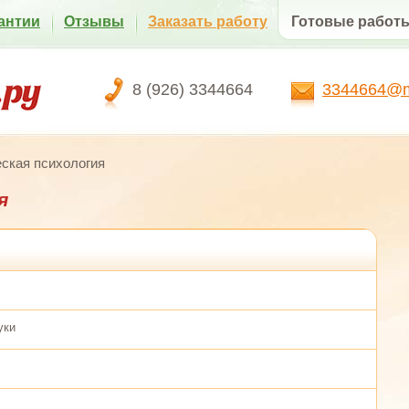
антии
Отзывы
Заказать работу
Готовые работ
8 (926) 3344664
3344664@ma
ская психология
я
уки