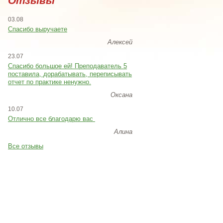
Отзывы
03.08
Спасибо выручаете
Алексей
23.07
Cпасибо большое ей! Преподаватель 5
поставила, дорабатывать, переписывать
отчет по практике ненужно.
Оксана
10.07
Отлично все благодарю вас
Алина
Все отзывы