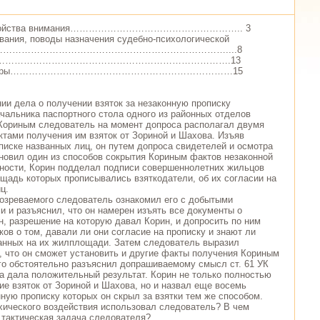
. Свойства внимания……………………………………………….. 3
ования, поводы назначения судебно-психологической
ы………………………………………………………………………....8
………………………………………………………………………….13
ературы………………………………………………………………15
ии дела о получении взяток за незаконную прописку
чальника паспортного стола одного из районных отделов
Кориным следователь на момент допроса располагал двумя
тами получения им взяток от Зориной и Шахова. Изъяв
писке названных лиц, он путем допроса свидетелей и осмотра
новил один из способов сокрытия Кориным фактов незаконной
тности, Корин подделал подписи совершеннолетних жильцов
ощадь которых прописывались взяткодатели, об их согласии на
ц.
озреваемого следователь ознакомил его с добытыми
и и разъяснил, что он намерен изъять все документы о
н, разрешение на которую давал Корин, и допросить по ним
ов о том, давали ли они согласие на прописку и знают ли
анных на их жилплощади. Затем следователь выразил
, что он сможет установить и другие факты получения Кориным
его обстоятельно разъяснил допрашиваемому смысл ст. 61 УК
ка дала положительный результат. Корин не только полностью
ие взяток от Зориной и Шахова, но и назвал еще восемь
нную прописку которых он скрыл за взятки тем же способом.
хического воздействия использовал следователь? В чем
 тактическая задача следователя?