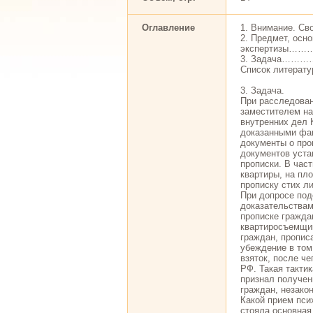
Оглавление
1. Внимание
2. Предмет, осн
экспертиз
3. Задача
Список лит
3. Задача.
При расследован
заместителем на
внутренних дел 
доказанными фак
документы о про
документов уста
прописки. В час
квартиры, на пл
прописку стих ли
При допросе под
доказательствам
прописке гражда
квартиросъемщик
граждан, пропис
убеждение в том
взяток, после ч
РФ. Такая такти
признал получен
граждан, незако
Какой прием пси
стояла основная