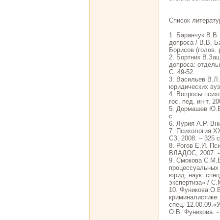
Список литерату
1. Баранчук В.В.
допроса / В.В. Б
Борисов (голов. р
2. Бортник В.За
допроса: отдельн
С. 49-52.
3. Васильев В.Л
юридических вузо
4. Вопросы психо
гос. пед. ин-т, 20
5. Дормашев Ю.Б.
с.
6. Лурия А.Р. Вни
7. Психология XX
СЗ, 2008. – 325 с
8. Рогов Е.И. Пс
ВЛАДОС, 2007. - 
9. Смокова С.М.
процессуальных 
юрид. наук: спец
экспертиза» / С.
10. Фуникова О.
криминалистике: 
спец. 12.00.09.«
О.В. Фуникова. - 