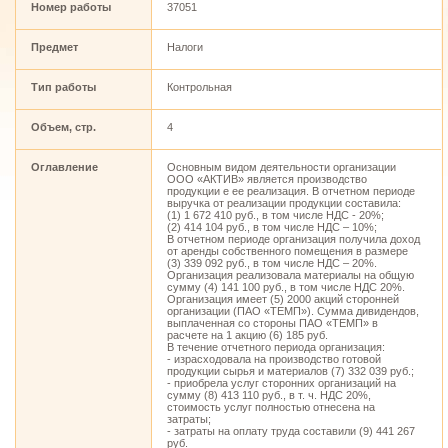
Номер работы
37051
Предмет
Налоги
Тип работы
Контрольная
Объем, стр.
4
Оглавление
Основным видом деятельности организации
ООО «АКТИВ» является производство
продукции е ее реализация. В отчетном периоде
выручка от реализации продукции составила:
(1) 1 672 410 руб., в том числе НДС - 20%;
(2) 414 104 руб., в том числе НДС – 10%;
В отчетном периоде организация получила доход
от аренды собственного помещения в размере
(3) 339 092 руб., в том числе НДС – 20%.
Организация реализовала материалы на общую
сумму (4) 141 100 руб., в том числе НДС 20%.
Организация имеет (5) 2000 акций сторонней
организации (ПАО «ТЕМП»). Сумма дивидендов,
выплаченная со стороны ПАО «ТЕМП» в
расчете на 1 акцию (6) 185 руб.
В течение отчетного периода организация:
- израсходовала на производство готовой
продукции сырья и материалов (7) 332 039 руб.;
- приобрела услуг сторонних организаций на
сумму (8) 413 110 руб., в т. ч. НДС 20%,
стоимость услуг полностью отнесена на
затраты;
- затраты на оплату труда составили (9) 441 267
руб.