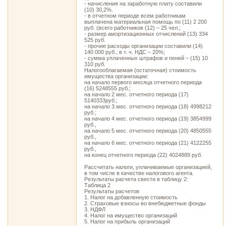
- начисления на заработную плату составили
(10) 30,2%.
- в отчетном периоде всем работникам
выплачена материальная помощь по (11) 2 200
руб. (всего работников (12) – 25 чел.;
- размер амортизационных отчислений (13) 334
525 руб.
- прочие расходы организации составили (14)
140 000 руб., в т. ч. НДС – 20%;
- сумма уплаченных штрафов и пеней – (15) 10
310 руб.
Налогооблагаемая (остаточная) стоимость
имущества организации:
на начало первого месяца отчетного периода
(16) 5248555 руб.;
на начало 2 мес. отчетного периода (17)
5140333руб.;
на начало 3 мес. отчетного периода (18) 4998212
руб.;
на начало 4 мес. отчетного периода (19) 3854999
руб.,
на начало 5 мес. отчетного периода (20) 4850555
руб.,
на начало 6 мес. отчетного периода (21) 4122255
руб.,
на конец отчетного периода (22) 4024889 руб.
Рассчитать налоги, уплачиваемые организацией,
в том числе в качестве налогового агента.
Результаты расчета свести в таблицу 2:
Таблица 2
Результаты расчетов
1. Налог на добавленную стоимость
2. Страховые взносы во внебюджетные фонды
3. НДФЛ
4. Налог на имущество организаций
5. Налог на прибыль организаций