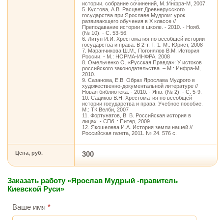
истории, собрание сочинений, М.:Инфра-М, 2007.
5. Кустова, А.В. Расцвет Древнерусского
государства при Ярославе Мудром: урок
развивающего обучения в X классе //
Преподавание истории в школе. - 2010. - Нояб.
(№ 10). - С. 53-56.
6. Литун И.И. Хрестоматия по всеобщей истории
государства и права. В 2-т. Т. 1. М.: Юрист, 2008
7. Маранчикова Ш.М., Погонялов В.М. История
России. - М.: НОРМА-ИНФРА, 2008
8. Омельченко О. «Русская Правда»: У истоков
российского законодательства. – М.: Инфра-М,
2010.
9. Сазанова, Е.В. Образ Ярослава Мудрого в
художественно-документальной литературе //
Новая библиотека. - 2010. - Янв. (№ 2). - С. 5-9.
10. Садиков В.Н. Хрестоматия по всеобщей
истории государства и права. Учебное пособие.
М.: ТК Велби, 2007
11. Фортунатов, В. В. Российская история в
лицах. - СПб. : Питер, 2009
12. Якошелева И.А. История земли нашей //
Российская газета, 2011. № 24. 576 с.
Цена, руб.
300
Заказать работу «Ярослав Мудрый -правитель
Киевской Руси»
Ваше имя
*