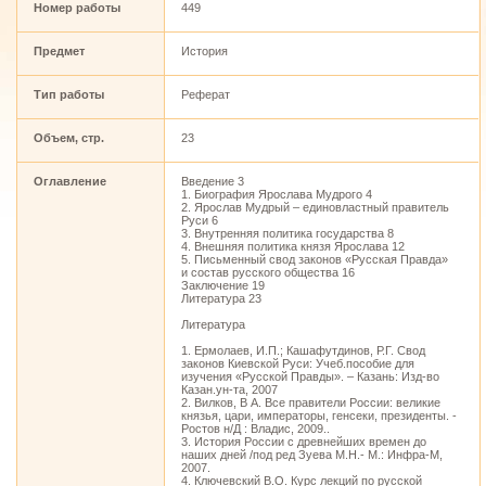
Номер работы
449
Предмет
История
Тип работы
Реферат
Объем, стр.
23
Оглавление
Введение 3
1. Биография Ярослава Мудрого 4
2. Ярослав Мудрый – единовластный правитель
Руси 6
3. Внутренняя политика государства 8
4. Внешняя политика князя Ярослава 12
5. Письменный свод законов «Русская Правда»
и состав русского общества 16
Заключение 19
Литература 23
Литература
1. Ермолаев, И.П.; Кашафутдинов, Р.Г. Свод
законов Киевской Руси: Учеб.пособие для
изучения «Русской Правды». – Казань: Изд-во
Казан.ун-та, 2007
2. Вилков, В А. Все правители России: великие
князья, цари, императоры, генсеки, президенты. -
Ростов н/Д : Владис, 2009..
3. История России с древнейших времен до
наших дней /под ред Зуева М.Н.- М.: Инфра-М,
2007.
4. Ключевский В.О. Курс лекций по русской