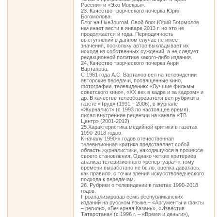
России» и «Эхо Москвы».
23. Качество творческого почерка Юрия
Богомолова.
Блог на LiveJournal. Свой блог Юрий Богомолов
начинает вести в январе 2013 г. но это не
продолжается и года. Периодичность
выступлений в данном случае не имеет
значения, поскольку автор выкладывает их
исходя из собственных суждений, а не следует
редакционной политике какого-либо издания.
24. Качество творческого почерка Анри
Вартанова.
С 1961 года А.С. Вартанов вел на телевидении
авторские передачи, посвященные кино,
фотографии, телевидению: «Лучшие фильмы
советского кино», «XX век в кадре и за кадром» и
др. В качестве телеобозревателя вел рубрики в
газете «Труд» (1991 – 2006), в журнале
«Журналист» (с 1993 по настоящее время),
писал внутренние рецензии на канале «ТВ
Центр» (2001-2012).
25.Характеристика медийной критики в газетах
1990-2018 годов.
К началу 1990-х годов отечественная
телевизионная критика представляет собой
область журналистики, находящуюся в процессе
своего становления. Однако четких критериев
анализа телевизионного «репертуара» к тому
времени выработано не было, оценка давалась,
как правило, с точки зрения искусствоведческого
подхода к передачам.
26. Рубрики о телевидении в газетах 1990-2018
годов.
Проанализировав семь республиканских
изданий на русском языке – «Аргументы и факты
– регион», «Вечерняя Казань», «Известия
Татарстана» (с 1996 г. – «Время и деньги»),