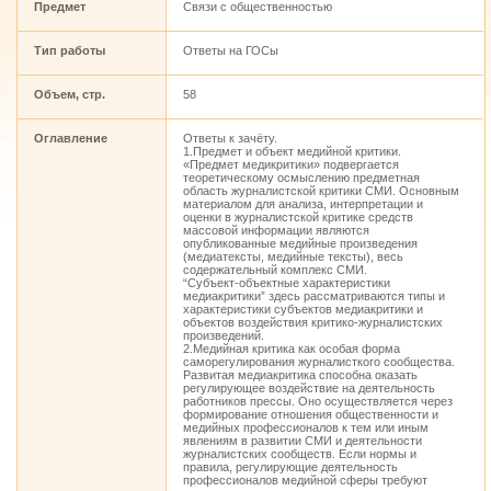
Предмет
Связи с общественностью
Тип работы
Ответы на ГОСы
Объем, стр.
58
Оглавление
Ответы к зачёту.
1.Предмет и объект медийной критики.
«Предмет медикритики» подвергается
теоретическому осмыслению предметная
область журналистской критики СМИ. Основным
материалом для анализа, интерпретации и
оценки в журналистской критике средств
массовой информации являются
опубликованные медийные произведения
(медиатексты, медийные тексты), весь
содержательный комплекс СМИ.
“Субъект-объектные характеристики
медиакритики” здесь рассматриваются типы и
характеристики субъектов медиакритики и
объектов воздействия критико-журналистских
произведений.
2.Медийная критика как особая форма
саморегулирования журналисткого сообщества.
Развитая медиакритика способна оказать
регулирующее воздействие на деятельность
работников прессы. Оно осуществляется через
формирование отношения общественности и
медийных профессионалов к тем или иным
явлениям в развитии СМИ и деятельности
журналистских сообществ. Если нормы и
правила, регулирующие деятельность
профессионалов медийной сферы требуют