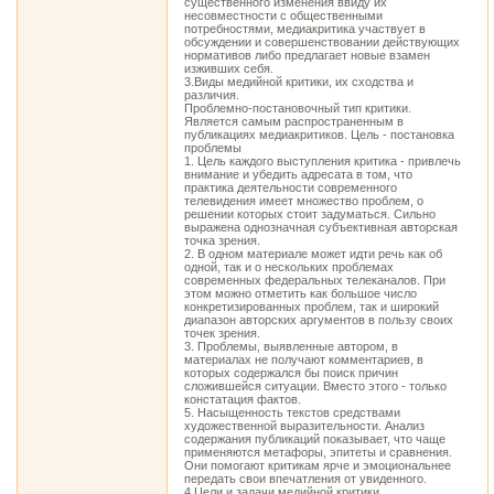
существенного изменения ввиду их
несовместности с общественными
потребностями, медиакритика участвует в
обсуждении и совершенствовании действующих
нормативов либо предлагает новые взамен
изживших себя.
3.Виды медийной критики, их сходства и
различия.
Проблемно-постановочный тип критики.
Является самым распространенным в
публикациях медиакритиков. Цель - постановка
проблемы
1. Цель каждого выступления критика - привлечь
внимание и убедить адресата в том, что
практика деятельности современного
телевидения имеет множество проблем, о
решении которых стоит задуматься. Сильно
выражена однозначная субъективная авторская
точка зрения.
2. В одном материале может идти речь как об
одной, так и о нескольких проблемах
современных федеральных телеканалов. При
этом можно отметить как большое число
конкретизированных проблем, так и широкий
диапазон авторских аргументов в пользу своих
точек зрения.
3. Проблемы, выявленные автором, в
материалах не получают комментариев, в
которых содержался бы поиск причин
сложившейся ситуации. Вместо этого - только
констатация фактов.
5. Насыщенность текстов средствами
художественной выразительности. Анализ
содержания публикаций показывает, что чаще
применяются метафоры, эпитеты и сравнения.
Они помогают критикам ярче и эмоциональнее
передать свои впечатления от увиденного.
4.Цели и задачи медийной критики.