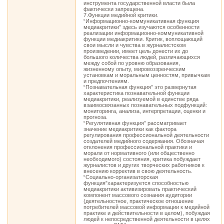
инструмента государственной власти была
фактически запрещена.
7.Функции медийной критики.
“Информационно-коммуникативная функция
медиакритики” здесь изучаются особенности
реализации информационно-коммуникативной
функции медиакритики. Критик, воплощающий
свои мысли и чувства в журналистском
произведении, имеет цель донести их до
большого количества людей, различающихся
между собой по уровню образования,
жизненному опыту, мировоззренческим
установкам и моральным ценностям, привычкам
и предпочтениям.
“Познавательная функция” это развернутая
характеристика познавательной функции
медиакритики, реализуемой в единстве ряда
взаимосвязанных познавательных подфункций:
мониторинга, анализа, интерпретации, оценки и
прогноза.
“Регулятивная функция” рассматривает
значение медиакритики как фактора
регулирования профессиональной деятельности
создателей медийного содержания. Обозначая
отклонения профессиональной практики и
морали от нормативного (или общественно
необходимого) состояния, критика побуждает
журналистов и других творческих работников к
внесению корректив в свою деятельность.
“Социально-организаторская
функция”характеризуется способностью
медиакритики активизировать практический
компонент массового сознания аудитории
(деятельностное, практическое отношение
потребителей массовой информации к медийной
практике и действительности в целом), побуждая
людей к непосредственной деятельности в целях