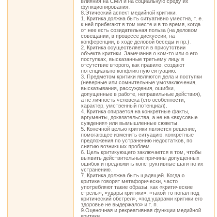
влияния на СМИ и на социальную среду их
функционирования.
8.Этический аспект медийной критики.
1. Критика должна быть ситуативно уместна, т. е.
к ней прибегают в том месте и в то время, когда
от нее есть созидательная польза (на деловом
совещании, в процессе дискуссии, на
конференции, в ходе деловой беседы и пр.).
2. Критика осуществляется в присутствии
объекта критики. Замечания о ком-то или о его
поступках, высказанные третьему лицу в
отсутствие второго, как правило, создают
потенциально конфликтную ситуацию.
3. Предметом критики являются дела и поступки
(неверные или сомнительные умозаключения,
высказывания, рассуждения, ошибки,
допущенные в работе, неправильные действия),
а не личность человека (его особенности,
характер, умственный потенциал).
4. Критика опирается на конкретные факты,
аргументы, доказательства, а не на «вкусовые
суждения» или вымышленные сюжеты.
5. Конечной целью критики является решение,
помогающее изменить ситуацию, конкретные
предложения по устранению недостатков, по
снятию возникших проблем.
6. Цель критикующего заключается в том, чтобы
выявить действительные причины допущенных
ошибок и предложить конструктивные шаги по их
устранению.
7. Критика должна быть щадящей. Когда о
критике говорят метафорически, часто
употребляют такие образы, как «критические
стрелы», «удары критики», «такой-то попал под
критический обстрел», «под ударами критики его
здоровье не выдержало» и т. п.
9.Оценочная и рекреативная функции медийной
критики.