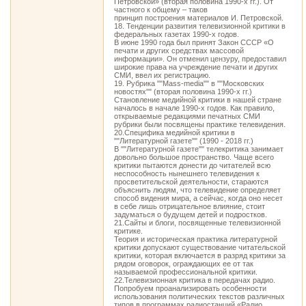
Петровской» (вторая половина 1990-х гг.). От
частного к общему – таков
принцип построения материалов И. Петровской.
18. Тенденции развития телевизионной критики в
федеральных газетах 1990-х годов.
В июне 1990 года был принят Закон СССР «О
печати и других средствах массовой
информации». Он отменил цензуру, предоставил
широкие права на учреждение печати и других
СМИ, ввел их регистрацию.
19. Рубрика ""Mass-media"" в ""Московских
новостях"" (вторая половина 1990-х гг.)
Становление медийной критики в нашей стране
началось в начале 1990-х годов. Как правило,
открываемые редакциями печатных СМИ
рубрики были посвящены практике телевидения.
20.Специфика медийной критики в
""Литературной газете"" (1990 - 2018 гг.)
В ""Литературной газете"" телекритика занимает
довольно большое пространство. Чаще всего
критики пытаются донести до читателей всю
неспособность нынешнего телевидения к
просветительской деятельности, стараются
объяснить людям, что телевидение определяет
способ видения мира, а сейчас, когда оно несет
в себе лишь отрицательное влияние, стоит
задуматься о будущем детей и подростков.
21.Сайты и блоги, посвященные телевизионной
критике.
Теория и историческая практика литературной
критики допускают существование читательской
критики, которая включается в разряд критики за
рядом оговорок, ограждающих ее от так
называемой профессиональной критики.
22.Телевизионная критика в передачах радио.
Попробуем проанализировать особенности
использования политических текстов различных
типов в программах радиостанций «Радио