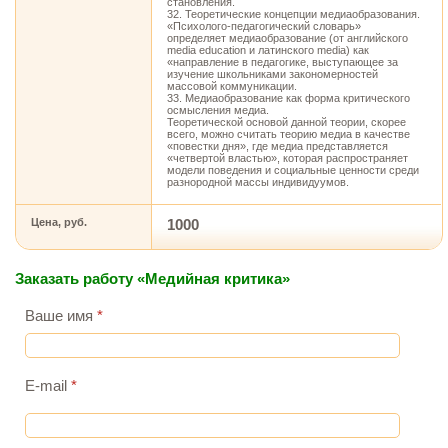
становления.
32. Теоретические концепции медиаобразования.
«Психолого-педагогический словарь»
определяет медиаобразование (от английского
media education и латинского media) как
«направление в педагогике, выступающее за
изучение школьниками закономерностей
массовой коммуникации.
33. Медиаобразование как форма критического
осмысления медиа.
Теоретической основой данной теории, скорее
всего, можно считать теорию медиа в качестве
«повестки дня», где медиа представляется
«четвертой властью», которая распространяет
модели поведения и социальные ценности среди
разнородной массы индивидуумов.
Цена, руб.
1000
Заказать работу «Медийная критика»
Ваше имя
*
E-mail
*