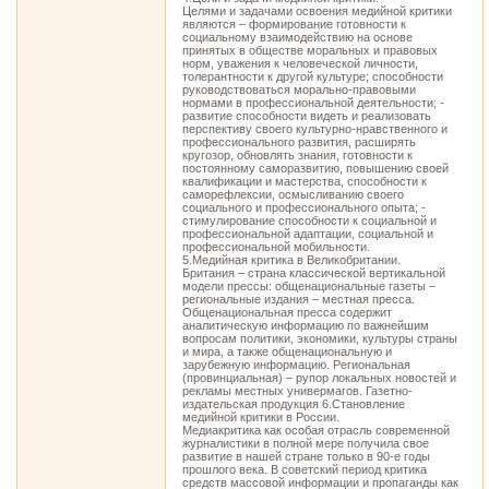
Целями и задачами освоения медийной критики
являются – формирование готовности к
социальному взаимодействию на основе
принятых в обществе моральных и правовых
норм, уважения к человеческой личности,
толерантности к другой культуре; способности
руководствоваться морально-правовыми
нормами в профессиональной деятельности; -
развитие способности видеть и реализовать
перспективу своего культурно-нравственного и
профессионального развития, расширять
кругозор, обновлять знания, готовности к
постоянному саморазвитию, повышению своей
квалификации и мастерства, способности к
саморефлексии, осмысливанию своего
социального и профессионального опыта; -
стимулирование способности к социальной и
профессиональной адаптации, социальной и
профессиональной мобильности.
5.Медийная критика в Великобритании.
Британия – страна классической вертикальной
модели прессы: общенациональные газеты –
региональные издания – местная пресса.
Общенациональная пресса содержит
аналитическую информацию по важнейшим
вопросам политики, экономики, культуры страны
и мира, а также общенациональную и
зарубежную информацию. Региональная
(провинциальная) – рупор локальных новостей и
рекламы местных универмагов. Газетно-
издательская продукция 6.Становление
медийной критики в России.
Медиакритика как особая отрасль современной
журналистики в полной мере получила свое
развитие в нашей стране только в 90-е годы
прошлого века. В советский период критика
средств массовой информации и пропаганды как