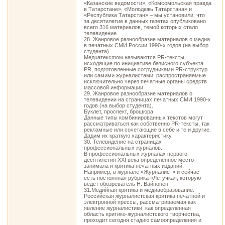
«Казанские ведомости», «Комсомольская правда
в Татарстане», «Молодежь Татарстана» и
«Республика Татарстан» – мы установили, что
за десятилетие в данных газетах опубликовано
всего 316 материалов, темой которых стало
телевидение.
28. Жанровое разнообразие материалов о медиа
в печатных СМИ России 1990-х годов (на выбор
студента).
Meдuaтeкcmoм называются PR-тексты,
исходящие по инициативе базисного субъекта
PR, подготовленные сотрудниками PR-структур
или самими журналистами, распространяемые
исключительно через печатные органы средств
массовой информации.
29. Жанровое разнообразие материалов о
телевидении на страницах печатных СМИ 1990-х
годов (на выбор студента).
Буклет, проспект, брошюра
Данные типы комбинированных текстов могут
рассматриваться как собственно PR-тексты, так
рекламные или сочетающие в себе и те и другие.
Дадим их краткую характеристику.
30. Телевидение на страницах
профессиональных журналов.
В профессиональных журналах первого
десятилетия XXI века определенное место
занимала и критика печатных изданий.
Например, в журнале «Журналист» и сейчас
есть постоянная рубрика «Летучка», которую
ведет обозреватель Н. Вайнонен.
31.Медийная критика и медиаобразование.
Российская журналистская критика печатной и
электронной прессы, рассматриваемая как
явление журналистики, как определенная
область критико-журналистского творчества,
проходит сегодня стадию самоопределения и