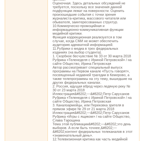
Оценочная. Здесь детальных обсуждений не
требуется, поскольку все значения данной
подфункции лежат на поверхности. Оценить
произошедшие события с точки зрения
журналиста-критика, массового читателя или
обывателя, заинтересованных структур.
10.Коммерческо-промоцийная и
информационно-коммуникативная функции
медийной критики.
Функция коррекционная реализуется в том
случае, когда СМИ не может обеспечить
аудиторию адекватной информацией.
11.Рубрики о медиа в трех федеральных
изданиях (на выбор студента).
1. Скорбное бесчувствие № 33 от 30 марта 2018
Рубрика «Теленеделя с Ириной Петровской» / на
сайте Общество, Ирина Петровская
Автор рассматривает специальный выпуск
программы на Первом канале «Пусть говорят»,
посвященный недавней трагедии в Кемерово, а
также телепрограммы на эту тему, вышедшие на
других федеральных каналах.
2. Россия, идущая вброд через ледяную реку №
30 от 23 марта 2018
Иллюстрация&#8202;—&#8202;Петр Саруханов
Рубрика «Теленеделя с Ириной Петровской» / на
сайте Общество, Ирина Петровская
3. Каналоармейцы, или Перековка зрителя в
прямом эфире № 29 от 21 марта 2018
Иллюстрация&#8202;—&#8202;Петр Саруханов
Рубрика «Игры с ящиком» / на сайте Общество,
Слава Тарощина
Тема этой публикации&#8202;—&#8202;это день
выборов. А если быть точнее,&#8202;—
&#8202;контент федеральных телеканалов в этот
«знаменательный день».
12.Телевизионная критика как часть медийной