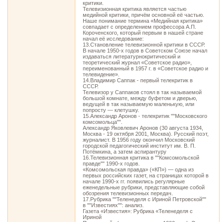
критики.
Телевизионная критика является частью
медийной критики, причём основной её частью.
Наше понимание термина «Медийная критика»
совпадает с определением профессора А.П.
Короченского, который первым в нашей стране
начал её исследование:
13.Становление телевизионной критики в СССР.
В начале 1950-х годов в Советском Союзе начал
издаваться литературнокритический и
теоретический журнал «Советское радио»,
переименованный в 1957 г. в «Советское радио и
телевидение».
14.Владимир Саппак - первый телекритик в
СССР.
Телевизор у Саппаков стоял в так называемой
большой комнате, между буфетом и дверью,
ведущей в так называемую маленькую, или
попросту — клетушку.
15.Александр Аронов - телекритик ""Московского
комсомольца"".
Александр Яковлевич Аронов (30 августа 1934,
Москва - 19 октября 2001, Москва). Русский поэт,
журналист. В 1956 году окончил Московский
городской педагогический институт им. В. П.
Потёмкина, а затем аспирантуру
16.Телевизионная критика в ""Комсомольской
правде"" 1990-х годов.
«Комсомольская правда» («КП») — одна из
первых российских газет, на страницах которой в
начале 1990-х гг. появились регулярные
еженедельные рубрики, представляющие собой
обозрения телевизионных передач.
17.Рубрика ""Теленеделя с Ириной Петровской""
в ""Известиях"": анализ.
Газета «Известия»: Рубрика «Теленеделя с
Ириной