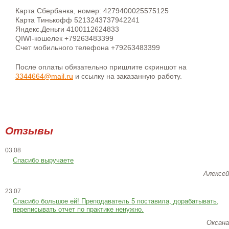
Карта Сбербанка, номер: 4279400025575125
Карта Тинькофф 5213243737942241
Яндекс.Деньги 4100112624833
QIWI-кошелек +79263483399
Счет мобильного телефона +79263483399
После оплаты обязательно пришлите скриншот на
3344664@mail.ru
и ссылку на заказанную работу.
Отзывы
03.08
Спасибо выручаете
Алексей
23.07
Cпасибо большое ей! Преподаватель 5 поставила, дорабатывать,
переписывать отчет по практике ненужно.
Оксана