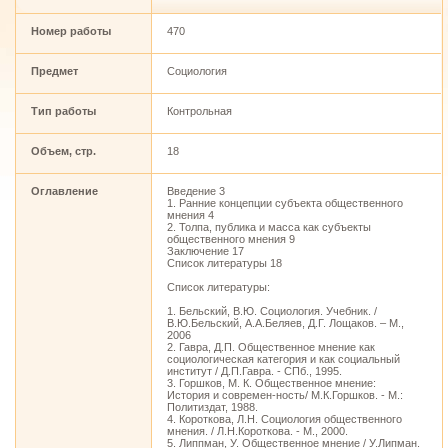
Номер работы
470
Предмет
Социология
Тип работы
Контрольная
Объем, стр.
18
Оглавление
Введение 3
1. Ранние концепции субъекта общественного
мнения 4
2. Толпа, публика и масса как субъекты
общественного мнения 9
Заключение 17
Список литературы 18
Список литературы:
1. Бельский, В.Ю. Социология. Учебник. /
В.Ю.Бельский, А.А.Беляев, Д.Г. Лощаков. – М.,
2006
2. Гавра, Д.П. Общественное мнение как
социологическая категория и как социальный
институт / Д.П.Гавра. - СПб., 1995.
3. Горшков, М. К. Общественное мнение:
История и современ-ность/ М.К.Горшков. - М.:
Политиздат, 1988.
4. Короткова, Л.Н. Социология общественного
мнения. / Л.Н.Короткова. - М., 2000.
5. Липпман, У. Общественное мнение / У.Липман.