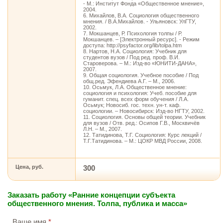
- М.: Институт Фонда «Общественное мнение»,
2004.
6. Михайлов, В.А. Социология общественного
мнения. / В.А.Михайлов. - Ульяновск: УлГТУ,
2002.
7. Мокшанцев, Р. Психология толпы / Р.
Мокшанцев. – [Электронный ресурс]. - Режим
доступа: http://psyfactor.org/lib/tolpa.htm
8. Нартов, Н.А. Социология: Учебник для
студентов вузов / Под ред. проф. В.И.
Староверова. – М.: Изд-во «ЮНИТИ-ДАНА»,
2007.
9. Общая социология. Учебное пособие / Под
общ.ред. Эфендиева А.Г. – М., 2006.
10. Осьмук, Л.А. Общественное мнение:
социология и психология: Учеб. пособие для
гуманит. спец. всех форм обучения / Л.А.
Осьмук; Новосиб. гос. техн. ун-т. каф.
социологии. – Новосибирск: Изд-во НГТУ, 2002.
11. Социология. Основы общей теории. Учебник
для вузов / Отв. ред.: Осипов Г.В., Москвичёв
Л.Н. – М., 2007.
12. Татидинова, Т.Г. Социология: Курс лекций /
Т.Г.Татидинова. – М.: ЦОКР МВД России, 2008.
Цена, руб.
300
Заказать работу «Ранние концепции субъекта
общественного мнения. Толпа, публика и масса»
Ваше имя
*