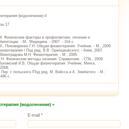
отерапия (водолечение) 4
ры 17
М. Физические факторы в профилактике, лечении и
илитации. - М.: Медицина. - 2007. - 154 с.
., Пономаренко Г.Н. Общая физиотерапия: Учебник. - М., 2009.
изиотерапия / Под ред. В.В. Оржешковского. - Киев, 2007.
 Виноградова М.Н. Физиотерапия. - М., 2005.
.Н. Физические методы лечения: Справочник. - СПб., 2009.
 Лукомский И.В. Общая физиотерапия: Учебник, Минск,
2008.
 Пер. с польского /Под ред. М. Вейсса и А. Зембатого. - М.:
496 с.
отерапия (водолечение) »
E-mail
*