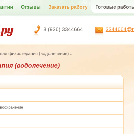
антии
Отзывы
Заказать работу
Готовые работ
8 (926) 3344664
3344664@ma
ая физиотерапия (водолечение) ...
ия (водолечение)
авоохранение