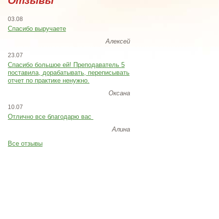
Отзывы
03.08
Спасибо выручаете
Алексей
23.07
Cпасибо большое ей! Преподаватель 5
поставила, дорабатывать, переписывать
отчет по практике ненужно.
Оксана
10.07
Отлично все благодарю вас
Алина
Все отзывы