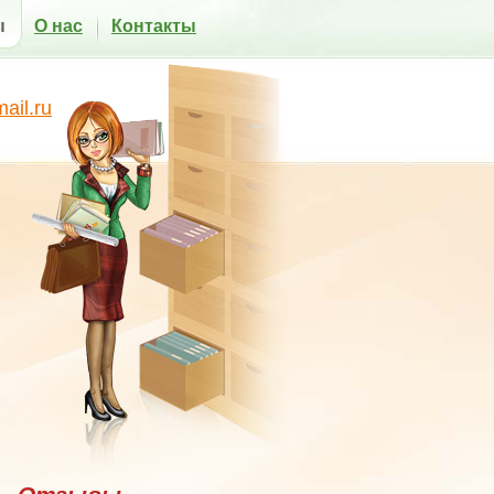
ы
О нас
Контакты
il.ru