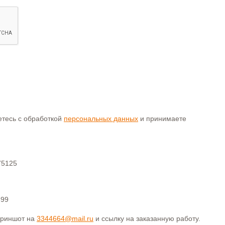
аетесь с обработкой
персональных данных
и принимаете
75125
399
криншот на
3344664@mail.ru
и ссылку на заказанную работу.