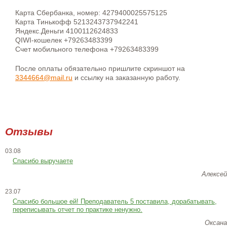
Карта Сбербанка, номер: 4279400025575125
Карта Тинькофф 5213243737942241
Яндекс.Деньги 4100112624833
QIWI-кошелек +79263483399
Счет мобильного телефона +79263483399
После оплаты обязательно пришлите скриншот на
3344664@mail.ru
и ссылку на заказанную работу.
Отзывы
03.08
Спасибо выручаете
Алексей
23.07
Cпасибо большое ей! Преподаватель 5 поставила, дорабатывать,
переписывать отчет по практике ненужно.
Оксана