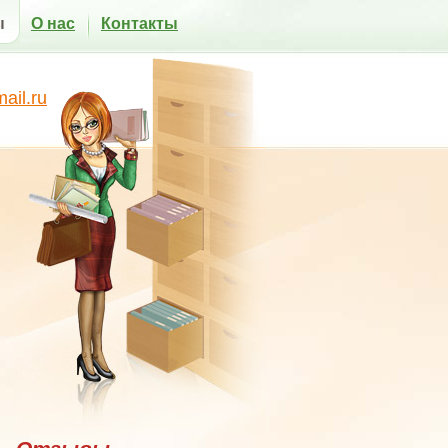
ы
О нас
Контакты
il.ru