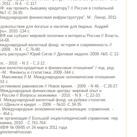
2011. - N 4. - С.117.
ВФ: как прожить бывшему кредитору? // Россия в глобальной
-№7.-С.34-35.
"Международная финансовая инфраструктура", М.: Линор, 2011-
удовольствие для богатых и насилие для бедных. Андрей
ъ», 2010.-134 с.
МВФ как субъект мировой политики и интересы России // Власть.
.64-68.
Международный валютный фонд: история и современность //
-2009. - N 4. - С.76-80.
ыть распущен? Юрий Сигов // Деловая неделя.-2009.-№5.-С.12-
. - 2010. - N 3. - С.2-12.
ые валютно-кредитные и финансовые отношения" / под. ред.
–М.: Финансы и статистика, 2009.-344 с.
., Максимова Л.М. Международные экономические отношения-
11 с.
остижимое равновесие // Новое время. - 2009. - N 46. - С.26-27.
. Международные финансовые центры: мировой опыт и
России // Вопросы экономики. - 2010. - N 9. - С.22-33.
В. Международный валютный фонд: на рубеже столетия.
т.//Деньги и кредит .– 2009. – №10.-С.34-35.
. Международные экономические организации: справочник. -
– 454 с.
ие организации // Большой энциклопедический справочник: пер.
номика, 2010. - С.761-764.
 МВФ № 09/85 от 24 марта 2011 года
g/external/russian