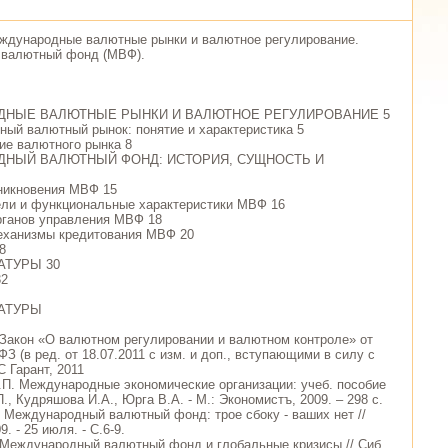
ждународные валютные рынки и валютное регулирование.
валютный фонд (МВФ).
ДНЫЕ ВАЛЮТНЫЕ РЫНКИ И ВАЛЮТНОЕ РЕГУЛИРОВАНИЕ 5
ный валютный рынок: понятие и характеристика 5
ние валютного рынка 8
ДНЫЙ ВАЛЮТНЫЙ ФОНД: ИСТОРИЯ, СУЩНОСТЬ И
зникновения МВФ 15
ели и функциональные характеристики МВФ 16
органов управления МВФ 18
еханизмы кредитования МВФ 20
8
АТУРЫ 30
2
АТУРЫ
Закон «О валютном регулировании и валютном контроле» от
ФЗ (в ред. от 18.07.2011 с изм. и доп., вступающими в силу с
С Гарант, 2011
.П. Международные экономические организации: учеб. пособие
., Кудряшова И.А., Юрга В.А. - М.: Экономистъ, 2009. – 298 с.
. Международный валютный фонд: трое сбоку - ваших нет //
9. - 25 июля. - С.6-9.
. Международный валютный фонд и глобальные кризисы // Сиб.