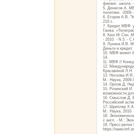
финанс. школа. – 
5. Денисов А. М
политике. -2009.
6. Егоров А.В. 
210 с.
7. Кредит МВФ: 
Ганжа. «Телеграф
8. Кюн Иг Сон. 
- 2010. - N 3. - С
9. Лукина И.В. 
Деньги и кредит. 
10. МВФ может б
14.
11. МВФ // Конкурс
12. Международн
Красавиной Л.Н. 
13. Носкова И.Я
М.: Наука, 2009-3
14. Орлов Д. Нед
15. Розинский И
возможности для 
16. Смыслов Д. 
Российский аспек
17. Шреплер Х.А
М.: Наука, 2010. 
18. Экономическ
с англ. - М.: Эко
19. Пресс-релиз
https://www.imf.or