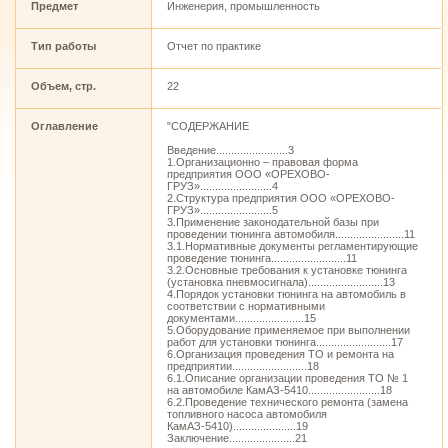
Предмет
Инженерия, промышленность
Тип работы
Отчет по практике
Объем, стр.
22
Оглавление
"СОДЕРЖАНИЕ
Введение........................3
1.Организационно – правовая форма
предприятия ООО «ОРЕХОВО-
ГРУЗ»........................4
2.Структура предприятия ООО «ОРЕХОВО-
ГРУЗ»........................5
3.Применение законодательной базы при
проведении тюнинга автомобиля.......................11
3.1.Нормативные документы регламентирующие
проведение тюнинга.........................11
3.2.Основные требования к установке тюнинга
(установка пневмосигнала).........................13
4.Порядок установки тюнинга на автомобиль в
соответствии с нормативными
документами.......................15
5.Оборудование применяемое при выполнении
работ для установки тюнинга.........................17
6.Организация проведения ТО и ремонта на
предприятии.........................18
6.1.Описание организации проведения ТО № 1
на автомобиле КамАЗ-5410........................18
6.2.Проведение технического ремонта (замена
топливного насоса автомобиля
КамАЗ-5410).....................19
Заключение......................21