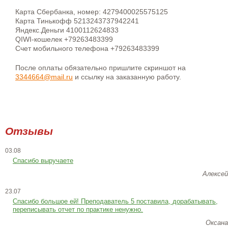
Карта Сбербанка, номер: 4279400025575125
Карта Тинькофф 5213243737942241
Яндекс.Деньги 4100112624833
QIWI-кошелек +79263483399
Счет мобильного телефона +79263483399
После оплаты обязательно пришлите скриншот на
3344664@mail.ru
и ссылку на заказанную работу.
Отзывы
03.08
Спасибо выручаете
Алексей
23.07
Cпасибо большое ей! Преподаватель 5 поставила, дорабатывать,
переписывать отчет по практике ненужно.
Оксана