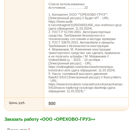
Список использованных
источников......................22
1. Контрагент ООО ""ОРЕХОВО-ГРУЗ"".
[Электронный ресурс] // Аудит-ИТ. - URL:
https://www.audit-
it.ru/contragent/1105034001456_ooo-orekhovo-gruz
(дата обращения: 11.03.2024).
2. ГОСТ Р 51709-2001. Автотранспортные
средства. Требования безопасности к
техническому состоянию и методы проверки
3. ГОСТ 33670-2015. Автомобили и прицепы.
Требования к безопасности конструкции
4. Моржанаев, М. Изменение конструкции
транспортного средства: как сделать правильно
и не получить штрафы / М. Моржанаев //
OnlineGibdd.ru. - 2023. - 10 октября. -
[Электронный ресурс]. - URL:
https://onlinegibdd.ru/articles/view/izmeneniya-
konstrukci-avto (дата обращения: 11.03.2024).
5. Насос топливный высокого давления
КамАЗ-5410 [Электронный ресурс] // КонсулАвто.
- URL:
https://www.konsulavto.ru/acat/trucks/kamaz/kamaz-
5410/nasos-toplivnyjj-vysokogo-davlenija (дата
обращения: 11.03.2024)."
Цена, руб.
800
Заказать работу «ООО «ОРЕХОВО-ГРУЗ»»
Ваше имя
*