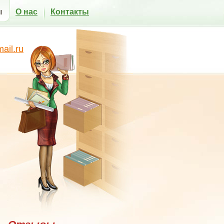
ы
О нас
Контакты
il.ru