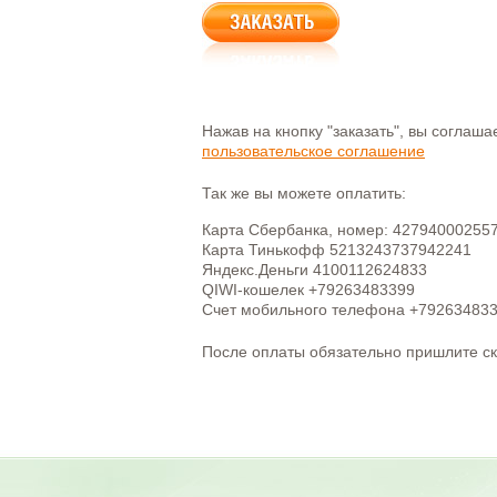
Нажав на кнопку "заказать", вы соглаш
пользовательское соглашение
Так же вы можете оплатить:
Карта Сбербанка, номер: 42794000255
Карта Тинькофф 5213243737942241
Яндекс.Деньги 4100112624833
QIWI-кошелек +79263483399
Счет мобильного телефона +79263483
После оплаты обязательно пришлите с