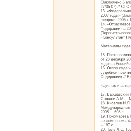
(Заключено 6 апр
27/05-07) // СП
13. «Федерально
2007 годы» (Закл
февраля 2005 г.
14. «Отраслевое
Федерации на 200
(Зарегистрирова
«Консультант П
Материалы судеб
15. Постановлен
от 28 декабря 2
кодекса Российс
16. Обзор судеб
судебной практи
Федерации» // Б
Научные и автор
17. Варшавский 
Стопани А.М. – М
18. Киселев И.Я
Международные н
2008. – 608 с.
19. Пономарева 
современном этап
– 187 с.
20. Таль Л.С. Тр