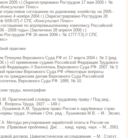
еля 2005 г.) (Зарегистрировано Рострудом 17 мая 2005 г. №
С «Консультант Плюс»
е отраслевое соглашение по дорожному хозяйству на 2005 -
ючено 4 ноября 2004 г.) (Зарегистрировано Рострудом 28
 № 5/05-07) // СПС «Консультант Плюс»
 соглашение по агропромышленному комплексу Российской
6 - 2008 годы» (Заключено 28 апреля 2006 г.)
но Рострудом РФ 16 июня 2006 г. № 1777-ТЗ) // СПС
люс»
ной практики
ие Пленума Верховного Суда РФ от 17 марта 2004 г. № 2 (ред.
006 г.) «О применении судами Российской Федерации Трудового
кой Федерации» // Бюллетень Верховного Суда РФ. 2007. № 3.
ной практики Верховного Суда РФ «Некоторые вопросы
ки по гражданским делам Верховного Суда Российской
юллетень Верховного Суда РФ. 1995. № 10.
ские труды, монографии
К.М. Практический словарь по трудовому праву / Под ред.:
.: Вопросы Труда, 1927. – 149 с.
., Лушников А.М. Трудовое право России и зарубежных стран.
ормы труда: Учебник / Отв. ред.: Лушникова М.В. – М.: Эксмо,
Г.А. Методы регулирования заработной платы в России на
е. (Правовые проблемы). Дис. … канд. юрид. наук. – М., 2001.
удовой договор. Цивилистическое исследование. – М.: Статут,