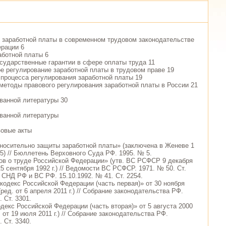
е заработной платы в современном трудовом законодательстве
рации 6
аботной платы 6
осударственные гарантии в сфере оплаты труда 11
ое регулирование заработной платы в трудовом праве 19
 процесса регулирования заработной платы 19
 методы правового регулирования заработной платы в России 21
ванной литературы 30
ванной литературы
вовые акты
тносительно защиты заработной платы» (заключена в Женеве 1
95) // Бюллетень Верховного Суда РФ. 1995. № 5.
нов о труде Российской Федерации» (утв. ВС РСФСР 9 декабря
т 25 сентября 1992 г.) // Ведомости ВС РСФСР. 1971. № 50. Ст.
 СНД РФ и ВС РФ. 15.10.1992. № 41. Ст. 2254.
 кодекс Российской Федерации (часть первая)» от 30 ноября
(ред. от 6 апреля 2011 г.) // Собрание законодательства РФ.
. Ст. 3301.
декс Российской Федерации (часть вторая)» от 5 августа 2000
. от 19 июля 2011 г.) // Собрание законодательства РФ.
. Ст. 3340.