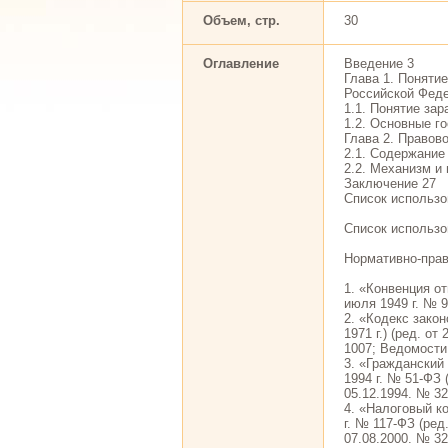
Объем, стр.
30
Оглавление
Введение 3
Глава 1. Поняти
Российской Феде
1.1. Понятие зар
1.2. Основные г
Глава 2. Правов
2.1. Содержание
2.2. Механизм и
Заключение 27
Список использо
Список использо
Нормативно-пра
1. «Конвенция о
июля 1949 г. № 
2. «Кодекс зако
1971 г.) (ред. о
1007; Ведомости
3. «Гражданский
1994 г. № 51-ФЗ 
05.12.1994. № 32
4. «Налоговый ко
г. № 117-ФЗ (ред
07.08.2000. № 32