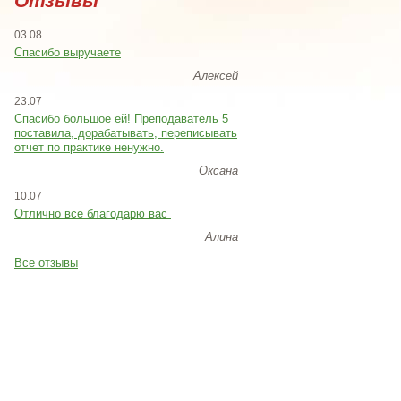
Отзывы
03.08
Спасибо выручаете
Алексей
23.07
Cпасибо большое ей! Преподаватель 5
поставила, дорабатывать, переписывать
отчет по практике ненужно.
Оксана
10.07
Отлично все благодарю вас
Алина
Все отзывы