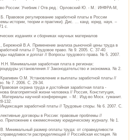
во России: Учебник / Отв.ред.: Орловский Ю. - М.: ИНФРА-М,
.Б. Правовое регулирование заработной платы в России
емы истории, теории и практики). Дис. … канд. юрид. наук. –
71 с.
ических изданиях и сборниках научных материалов
., Бережной В.А. Применение анализа рыночной цены труда в
работной платы // Трудовое право. № 9. 2005. С. 37-40.
иды надбавок и доплат // Вопросы трудового права. № 5. 2007.
 Н.Н. Минимальная заработная плата в регионах:
роцедуры установления // Законодательство и экономика. № 2.
, Крапивин О.М. Установление и выплаты заработной платы //
о. № 7. 2006. С. 29-34.
 Правовая охрана труда и достойная заработная плата -
нова благоприятной жизни человека // Россия, Конституция,
. Материалы научной конференции. – М.: Изд-во Моск. гуманит.
28-132.
 Индексация заработной платы // Трудовые споры. № 6. 2007. С.
ллективные договоры в России: правовые проблемы //
во. Приложение к ежемесячному юридическому журналу. № 1.
.В. Минимальный размер оплаты труда: от справедливости
справедливости распределяющей // Российская юстиция. №
6.