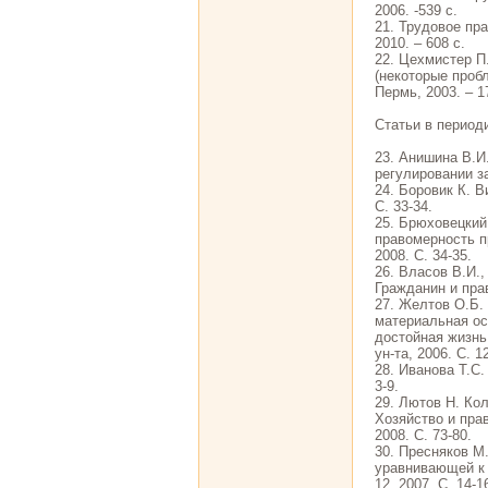
2006. -539 с.
21. Трудовое пра
2010. – 608 с.
22. Цехмистер П
(некоторые пробл
Пермь, 2003. – 1
Статьи в период
23. Анишина В.И
регулировании за
24. Боровик К. В
С. 33-34.
25. Брюховецкий
правомерность п
2008. С. 34-35.
26. Власов В.И.
Гражданин и прав
27. Желтов О.Б.
материальная ос
достойная жизнь
ун-та, 2006. С. 1
28. Иванова Т.С.
3-9.
29. Лютов Н. Ко
Хозяйство и пра
2008. С. 73-80.
30. Пресняков М
уравнивающей к 
12. 2007. С. 14-1