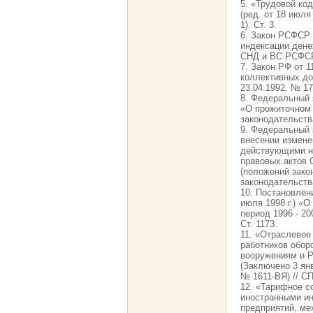
5. «Трудовой ко
(ред. от 18 июля
1). Ст. 3.
6. Закон РСФСР о
индексации дене
СНД и ВС РСФСР.
7. Закон РФ от 1
коллективных до
23.04.1992. № 17.
8. Федеральный з
«О прожиточном 
законодательства
9. Федеральный з
внесении измене
действующими н
правовых актов 
(положений зако
законодательства
10. Постановлен
июля 1998 г.) «
период 1996 - 20
Ст. 1173.
11. «Отраслево
работников обор
вооружениям и Р
(Заключено 3 янв
№ 1611-ВЯ) // С
12. «Тарифное с
иностранными ин
предприятий, ме