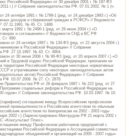
декс Российской Федерации» от 30 декабря 2001 г. № 197-ФЗ
 2011 г.) // Собрание законодательства РФ. 07.01.2002. № 1 (ч.
т 24 октября 1991 г. № 1799-1 (ред. от 24 декабря 1993 г.) «Об
жных доходов и сбережений граждан в РСФСР» // Ведомости
 07.11.1991. № 45. Ст. 1488.
1 марта 1992 г. № 2490-1 (ред. от 29 июня 2004 г.) «О
говорах и соглашениях» // Ведомости СНД и ВС РФ.
 Ст. 890.
акон от 24 октября 1997 г. № 134-ФЗ (ред. от 22 августа 2004 г.)
минимуме в Российской Федерации» // Собрание
 РФ. 27.10.1997. № 43. Ст. 4904.
акон от 30 июня 2006 г. № 90-ФЗ (ред. от 20 апреля 2007 г.) «О
ний в Трудовой кодекс Российской Федерации, признании не
а территории Российской Федерации некоторых нормативных
СССР и утратившими силу некоторых законодательных актов
нодательных актов) Российской Федерации» // Собрание
 РФ. 03.07.2006. № 27. Ст. 2878.
ие Правительства РФ от 26 февраля 1997 г. № 222 (ред. от 27
О Программе социальных реформ в Российской Федерации на
00 годов» // Собрание законодательства РФ. 10.03.1997. № 10.
е (тарифное) соглашение между Всероссийским профсоюзом
онной промышленности и Российским агентством по обычным
оссийским агентством по боеприпасам на 2002 - 2003 годы
аря 2002 г.) (Зарегистрировано Минтрудом РФ 21 марта 2002 г.
ПС «Консультант Плюс»
оглашение между Профсоюзом работников предприятий с
вестициями Российской Федерации и Ассоциацией совместных
ждународных объединений и организаций на 2005 - 2007 годы»