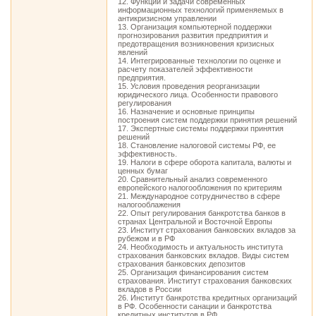
12. Функции и задачи современных
информационных технологий применяемых в
антикризисном управлении
13. Организация компьютерной поддержки
прогнозирования развития предприятия и
предотвращения возникновения кризисных
явлений
14. Интегрированные технологии по оценке и
расчету показателей эффективности
предприятия.
15. Условия проведения реорганизации
юридического лица. Особенности правового
регулирования
16. Назначение и основные принципы
построения систем поддержки принятия решений
17. Экспертные системы поддержки принятия
решений
18. Становление налоговой системы РФ, ее
эффективность.
19. Налоги в сфере оборота капитала, валюты и
ценных бумаг
20. Сравнительный анализ современного
европейского налогообложения по критериям
21. Международное сотрудничество в сфере
налогооблажения
22. Опыт регулирования банкротства банков в
странах Центральной и Восточной Европы
23. Институт страхования банковских вкладов за
рубежом и в РФ
24. Необходимость и актуальность института
страхования банковских вкладов. Виды систем
страхования банковских депозитов
25. Организация финансирования систем
страхования. Институт страхования банковских
вкладов в России
26. Институт банкротства кредитных организаций
в РФ. Особенности санации и банкротства
кредитных институтов в РФ