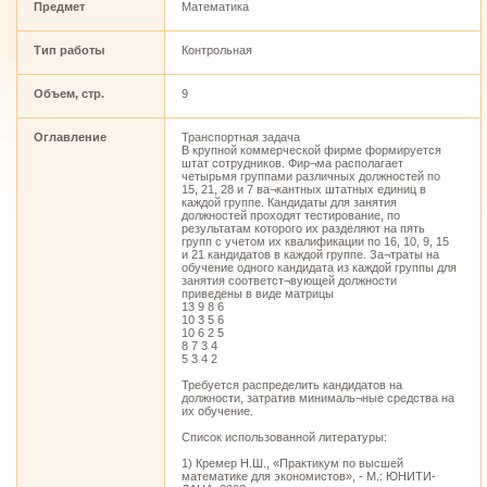
Предмет
Математика
Тип работы
Контрольная
Объем, стр.
9
Оглавление
Транспортная задача
В крупной коммерческой фирме формируется
штат сотрудников. Фир¬ма располагает
четырьмя группами различных должностей по
15, 21, 28 и 7 ва¬кантных штатных единиц в
каждой группе. Кандидаты для занятия
должностей проходят тестирование, по
результатам которого их разделяют на пять
групп с учетом их квалификации по 16, 10, 9, 15
и 21 кандидатов в каждой группе. За¬траты на
обучение одного кандидата из каждой группы для
занятия соответст¬вующей должности
приведены в виде матрицы
13 9 8 6
10 3 5 6
10 6 2 5
8 7 3 4
5 3 4 2
Требуется распределить кандидатов на
должности, затратив минималь¬ные средства на
их обучение.
Список использованной литературы:
1) Кремер Н.Ш., «Практикум по высшей
математике для экономистов», - М.: ЮНИТИ-