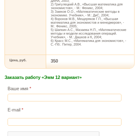
ДАНА, 2003;
2) Григулецкий А.В., «Высшая математика для
экономистов», - М.: Феникс, 2004;
3) Замков О.О., «Математические методы в
экономике. Учебник», - М.: ДиС, 2004;
4) Воронов М.В., Мещеряков Г.П., «Высшая
математика для экономистов и менеджеров», -
М.: Феникс, 2005;
5) Шапкин А.С., Мазаева Н.П., «Математические
методы и модели исследования операций.
Учебник», - М.: Дашков и К, 2004;
6) Красс М.С., «Математика для экономистов», -
С.-Пб.: Питер, 2004.
Цена, руб.
350
Заказать работу «Эмм 12 вариант»
Ваше имя
*
E-mail
*