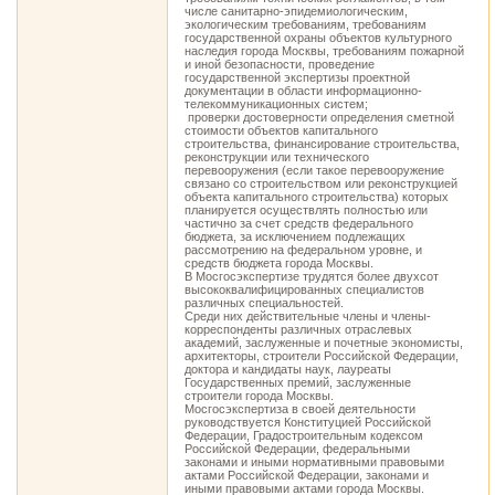
числе санитарно-эпидемиологическим,
экологическим требованиям, требованиям
государственной охраны объектов культурного
наследия города Москвы, требованиям пожарной
и иной безопасности, проведение
государственной экспертизы проектной
документации в области информационно-
телекоммуникационных систем;
­ проверки достоверности определения сметной
стоимости объектов капитального
строительства, финансирование строительства,
реконструкции или технического
перевооружения (если такое перевооружение
связано со строительством или реконструкцией
объекта капитального строительства) которых
планируется осуществлять полностью или
частично за счет средств федерального
бюджета, за исключением подлежащих
рассмотрению на федеральном уровне, и
средств бюджета города Москвы.
В Мосгосэкспертизе трудятся более двухсот
высококвалифицированных специалистов
различных специальностей.
Среди них действительные члены и члены-
корреспонденты различных отраслевых
академий, заслуженные и почетные экономисты,
архитекторы, строители Российской Федерации,
доктора и кандидаты наук, лауреаты
Государственных премий, заслуженные
строители города Москвы.
Мосгосэкспертиза в своей деятельности
руководствуется Конституцией Российской
Федерации, Градостроительным кодексом
Российской Федерации, федеральными
законами и иными нормативными правовыми
актами Российской Федерации, законами и
иными правовыми актами города Москвы.