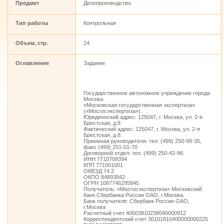
Предмет
Делопроизводство
Тип работы
Контрольная
Объем, стр.
24
Оглавление
Задание
Государственное автономное учреждение города
Москвы
«Московская государственная экспертиза»
(«Мосгосэкспертиза»).
Юридический адрес: 125047, г. Москва, ул. 2-я
Брестская, д.8
Фактический адрес: 125047, г. Москва, ул. 2-я
Брестская, д.8.
Приемная руководителя: тел. (499) 250-99-35,
факс (499) 251-01-70
Договорной отдел: тел. (499) 250-42-96.
ИНН 7710709394
КПП 771001001
ОКВЭД 74.2
ОКПО 84893842
ОГРН 1087746295845
Получатель: «Мосгосэкспертиза» Московский
банк Сбербанка России ОАО, г.Москва.
Банк получателя: Сбербанк России ОАО,
г.Москва
Расчетный счет 40603810238040000912
Корреспондентский счет 30101810400000000225