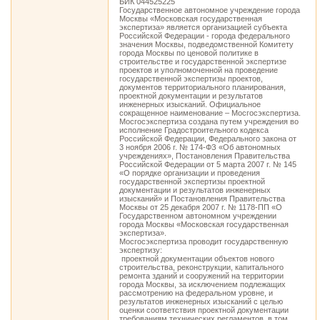
БИК 044525225
Государственное автономное учреждение города
Москвы «Московская государственная
экспертиза» является организацией субъекта
Российской Федерации - города федерального
значения Москвы, подведомственной Комитету
города Москвы по ценовой политике в
строительстве и государственной экспертизе
проектов и уполномоченной на проведение
государственной экспертизы проектов,
документов территориального планирования,
проектной документации и результатов
инженерных изысканий. Официальное
сокращенное наименование – Мосгосэкспертиза.
Мосгосэкспертиза создана путем учреждения во
исполнение Градостроительного кодекса
Российской Федерации, Федерального закона от
3 ноября 2006 г. № 174-ФЗ «Об автономных
учреждениях», Постановления Правительства
Российской Федерации от 5 марта 2007 г. № 145
«О порядке организации и проведения
государственной экспертизы проектной
документации и результатов инженерных
изысканий» и Постановления Правительства
Москвы от 25 декабря 2007 г. № 1178-ПП «О
Государственном автономном учреждении
города Москвы «Московская государственная
экспертиза».
Мосгосэкспертиза проводит государственную
экспертизу:
­ проектной документации объектов нового
строительства, реконструкции, капитального
ремонта зданий и сооружений на территории
города Москвы, за исключением подлежащих
рассмотрению на федеральном уровне, и
результатов инженерных изысканий с целью
оценки соответствия проектной документации
требованиям технических регламентов, в том