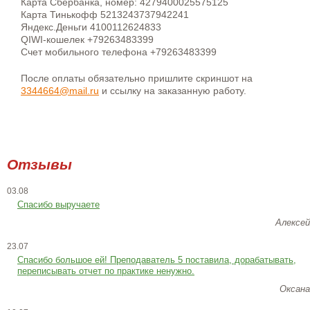
Карта Сбербанка, номер: 4279400025575125
Карта Тинькофф 5213243737942241
Яндекс.Деньги 4100112624833
QIWI-кошелек +79263483399
Счет мобильного телефона +79263483399
После оплаты обязательно пришлите скриншот на
3344664@mail.ru
и ссылку на заказанную работу.
Отзывы
03.08
Спасибо выручаете
Алексей
23.07
Cпасибо большое ей! Преподаватель 5 поставила, дорабатывать,
переписывать отчет по практике ненужно.
Оксана