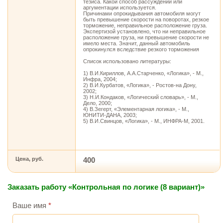
тезиса. Какой способ рассуждений или
аргументации используется.
Причинами опрокидывания автомобиля могут
быть превышение скорости на поворотах, резкое
торможение, неправильное расположение груза.
Экспертизой установлено, что ни неправильное
расположение груза, ни превышение скорости не
имело места. Значит, данный автомобиль
опрокинулся вследствие резкого торможения
Список использовано литературы:
1) В.И.Кириллов, А.А.Старченко, «Логика», - М.,
Инфра, 2004;
2) В.И.Курбатов, «Логика», - Ростов-на Дону,
2002;
3) Н.И.Кондаков, «Логический словарь», - М.,
Дело, 2000;
4) В.Зегерт, «Элементарная логика», - М.,
ЮНИТИ-ДАНА, 2003;
5) В.И.Свинцов, «Логика», - М., ИНФРА-М, 2001.
Цена, руб.
400
Заказать работу «Контрольная по логике (8 вариант)»
Ваше имя
*