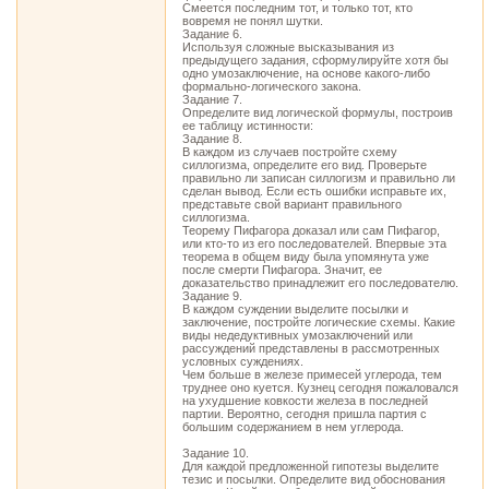
Смеется последним тот, и только тот, кто
вовремя не понял шутки.
Задание 6.
Используя сложные высказывания из
предыдущего задания, сформулируйте хотя бы
одно умозаключение, на основе какого-либо
формально-логического закона.
Задание 7.
Определите вид логической формулы, построив
ее таблицу истинности:
Задание 8.
В каждом из случаев постройте схему
силлогизма, определите его вид. Проверьте
правильно ли записан силлогизм и правильно ли
сделан вывод. Если есть ошибки исправьте их,
представьте свой вариант правильного
силлогизма.
Теорему Пифагора доказал или сам Пифагор,
или кто-то из его последователей. Впервые эта
теорема в общем виду была упомянута уже
после смерти Пифагора. Значит, ее
доказательство принадлежит его последователю.
Задание 9.
В каждом суждении выделите посылки и
заключение, постройте логические схемы. Какие
виды недедуктивных умозаключений или
рассуждений представлены в рассмотренных
условных суждениях.
Чем больше в железе примесей углерода, тем
труднее оно куется. Кузнец сегодня пожаловался
на ухудшение ковкости железа в последней
партии. Вероятно, сегодня пришла партия с
большим содержанием в нем углерода.
Задание 10.
Для каждой предложенной гипотезы выделите
тезис и посылки. Определите вид обоснования