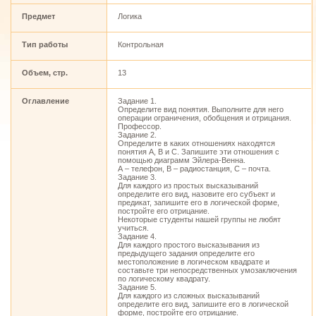
Предмет
Логика
Тип работы
Контрольная
Объем, стр.
13
Оглавление
Задание 1.
Определите вид понятия. Выполните для него
операции ограничения, обобщения и отрицания.
Профессор.
Задание 2.
Определите в каких отношениях находятся
понятия А, В и С. Запишите эти отношения с
помощью диаграмм Эйлера-Венна.
А – телефон, В – радиостанция, С – почта.
Задание 3.
Для каждого из простых высказываний
определите его вид, назовите его субъект и
предикат, запишите его в логической форме,
постройте его отрицание.
Некоторые студенты нашей группы не любят
учиться.
Задание 4.
Для каждого простого высказывания из
предыдущего задания определите его
местоположение в логическом квадрате и
составьте три непосредственных умозаключения
по логическому квадрату.
Задание 5.
Для каждого из сложных высказываний
определите его вид, запишите его в логической
форме, постройте его отрицание.