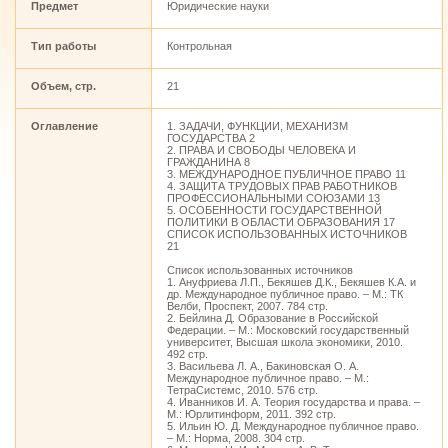
Предмет
Юридические науки
Тип работы
Контрольная
Объем, стр.
21
Оглавление
1. ЗАДАЧИ, ФУНКЦИИ, МЕХАНИЗМ
ГОСУДАРСТВА 2
2. ПРАВА И СВОБОДЫ ЧЕЛОВЕКА И
ГРАЖДАНИНА 8
3. МЕЖДУНАРОДНОЕ ПУБЛИЧНОЕ ПРАВО 11
4. ЗАЩИТА ТРУДОВЫХ ПРАВ РАБОТНИКОВ
ПРОФЕССИОНАЛЬНЫМИ СОЮЗАМИ 13
5. ОСОБЕННОСТИ ГОСУДАРСТВЕННОЙ
ПОЛИТИКИ В ОБЛАСТИ ОБРАЗОВАНИЯ 17
СПИСОК ИСПОЛЬЗОВАННЫХ ИСТОЧНИКОВ
21
Список использованных источников
1. Ануфриева Л.П., Бекяшев Д.К., Бекяшев К.А. и
др. Международное публичное право. – М.: ТК
Велби, Проспект, 2007. 784 стр.
2. Бейлина Д. Образование в Российской
Федерации. – М.: Московский государственный
университет, Высшая школа экономики, 2010.
492 стр.
3. Васильева Л. А., Бакиновская О. А.
Международное публичное право. – М.:
ТетраСистемс, 2010. 576 стр.
4. Иванников И. А. Теория государства и права. –
М.: Юрлитинформ, 2011. 392 стр.
5. Ильин Ю. Д. Международное публичное право.
– М.: Норма, 2008. 304 стр.